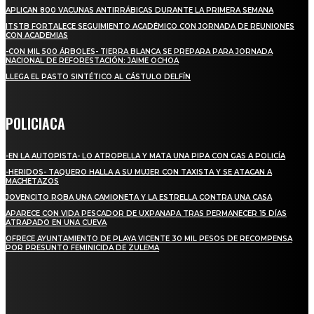
APLICAN 800 VACUNAS ANTIRRÁBICAS DURANTE LA PRIMERA SEMANA
ITSTB FORTALECE SEGUIMIENTO ACADÉMICO CON JORNADA DE REUNIONES
CON ACADEMIAS
-CON MIL 500 ÁRBOLES- TIERRA BLANCA SE PREPARA PARA JORNADA
NACIONAL DE REFORESTACIÓN: JAIME OCHOA
LLEGA EL PASTO SINTÉTICO AL CÁSTULO DELFÍN
POLICIACA
-EN LA AUTOPISTA- LO ATROPELLA Y MATA UNA PIPA CON GAS A POLICÍA
-HERIDOS- TAQUERO HALLA A SU MUJER CON TAXISTA Y SE ATACAN A
MACHETAZOS
JOVENCITO ROBA UNA CAMIONETA Y LA ESTRELLA CONTRA UNA CASA
APARECE CON VIDA PESCADOR DE UXPANAPA TRAS PERMANECER 15 DÍAS
ATRAPADO EN UNA CUEVA
OFRECE AYUNTAMIENTO DE PLAYA VICENTE 30 MIL PESOS DE RECOMPENSA
POR PRESUNTO FEMINICIDA DE ZULEMA
REGIONAL