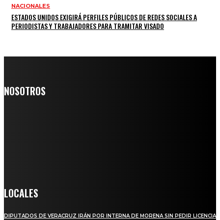
NACIONALES
ESTADOS UNIDOS EXIGIRÁ PERFILES PÚBLICOS DE REDES SOCIALES A
PERIODISTAS Y TRABAJADORES PARA TRAMITAR VISADO
NOSOTROS
Somos un medio digital de noticias y con un diario impreso que
llega a miles de personas día a día, nuestro objetivo es mantener
informado a todas aquellas personas que quieren estar enterados con
la información verídica y objetiva.
Crónica de Tierra Blanca
LOCALES
DIPUTADOS DE VERACRUZ IRÁN POR INTERNA DE MORENA SIN PEDIR LICENCIA