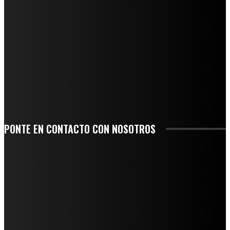
NUEVA BUENA VISTA AVANZA CON LA PAVIMENTACIÓN DE UNA DE SUS
PRINCIPALES CALLES
QUIEBRA EL INGENIO SAN PEDRO EN VERACRUZ; MILES DE PRODUCTORES Y
OBREROS QUEDAN A LA DERIVA
INICIAN TRABAJOS DE LIMPIEZA EN EL RÍO CHINO Y SUPERVISAN OBRAS DE
AGUA EN LA CUENCA DEL PAPALOAPAN
-COMUNIDAD Y GOBIERNO MUNICIPAL-
SE CORONA ISLA COMO EL GIGANTE PIÑERO DE MÉXICO; ENCABEZA VERACRUZ
LIDERAZGO NACIONAL
PONTE EN CONTACTO CON NOSOTROS