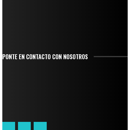
AGUA EN LA CUENCA DEL PAPALOAPAN
-COMUNIDAD Y GOBIERNO MUNICIPAL-
SE CORONA ISLA COMO EL GIGANTE PIÑERO DE MÉXICO; ENCABEZA VERACRUZ
LIDERAZGO NACIONAL
SAN MIGUEL SOYALTEPEC DESPIDE CON HONOR A CUATRO MUJERES QUE
CORRIERON POR EL ORGULLO DE SU PUEBLO
PONTE EN CONTACTO CON NOSOTROS