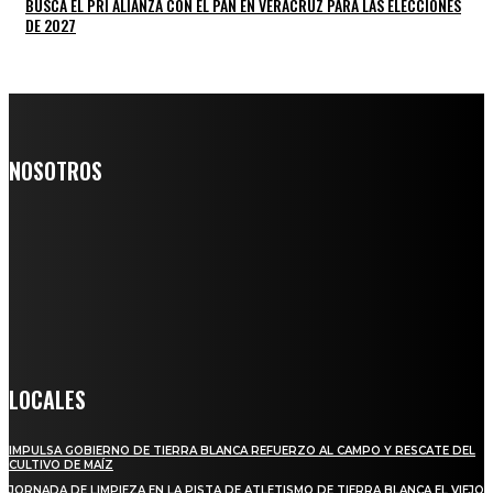
BUSCA EL PRI ALIANZA CON EL PAN EN VERACRUZ PARA LAS ELECCIONES
DE 2027
NOSOTROS
Somos un medio digital de noticias y con un diario impreso que
llega a miles de personas día a día, nuestro objetivo es mantener
informado a todas aquellas personas que quieren estar enterados con
la información verídica y objetiva.
Crónica de Tierra Blanca
LOCALES
IMPULSA GOBIERNO DE TIERRA BLANCA REFUERZO AL CAMPO Y RESCATE DEL
CULTIVO DE MAÍZ
JORNADA DE LIMPIEZA EN LA PISTA DE ATLETISMO DE TIERRA BLANCA EL VIEJO