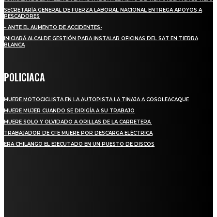
SECRETARÍA GENERAL DE FUERZA LABORAL NACIONAL ENTREGA APOYOS A
PESCADORES
– ANTE EL AUMENTO DE ACCIDENTES-
INICIARÁ ALCALDE GESTIÓN PARA INSTALAR OFICINAS DEL SAT EN TIERRA
BLANCA
POLICIACA
MUERE MOTOCICLISTA EN LA AUTOPISTA LA TINAJA A COSOLEACAQUE
MUERE MUJER CUANDO SE DIRIGÍA A SU TRABAJO
MUERE SOLO Y OLVIDADO A ORILLAS DE LA CARRETERA
TRABAJADOR DE CFE MUERE POR DESCARGA ELÉCTRICA
ERA CHILANGO EL EJECUTADO EN UN PUESTO DE DISCOS
REGIONAL
QUIEBRA EL INGENIO SAN PEDRO EN VERACRUZ; MILES DE PRODUCTORES Y
OBREROS QUEDAN A LA DERIVA
INICIAN TRABAJOS DE LIMPIEZA EN EL RÍO CHINO Y SUPERVISAN OBRAS DE