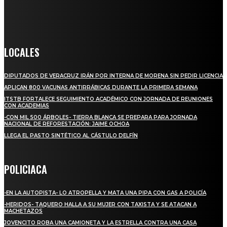
la información verídica y objetiva.
Crónica de Tierra Blanca
LOCALES
DIPUTADOS DE VERACRUZ IRÁN POR INTERNA DE MORENA SIN PEDIR LICENCIA
APLICAN 800 VACUNAS ANTIRRÁBICAS DURANTE LA PRIMERA SEMANA
ITSTB FORTALECE SEGUIMIENTO ACADÉMICO CON JORNADA DE REUNIONES
CON ACADEMIAS
-CON MIL 500 ÁRBOLES- TIERRA BLANCA SE PREPARA PARA JORNADA
NACIONAL DE REFORESTACIÓN: JAIME OCHOA
LLEGA EL PASTO SINTÉTICO AL CÁSTULO DELFÍN
POLICIACA
-EN LA AUTOPISTA- LO ATROPELLA Y MATA UNA PIPA CON GAS A POLICÍA
-HERIDOS- TAQUERO HALLA A SU MUJER CON TAXISTA Y SE ATACAN A
MACHETAZOS
JOVENCITO ROBA UNA CAMIONETA Y LA ESTRELLA CONTRA UNA CASA