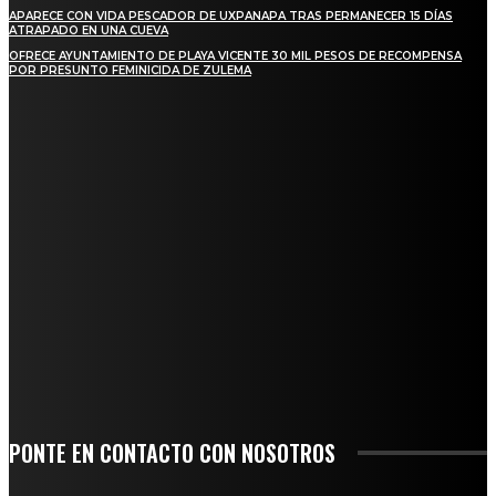
APARECE CON VIDA PESCADOR DE UXPANAPA TRAS PERMANECER 15 DÍAS
ATRAPADO EN UNA CUEVA
OFRECE AYUNTAMIENTO DE PLAYA VICENTE 30 MIL PESOS DE RECOMPENSA
POR PRESUNTO FEMINICIDA DE ZULEMA
REGIONAL
NUEVA BUENA VISTA AVANZA CON LA PAVIMENTACIÓN DE UNA DE SUS
PRINCIPALES CALLES
QUIEBRA EL INGENIO SAN PEDRO EN VERACRUZ; MILES DE PRODUCTORES Y
OBREROS QUEDAN A LA DERIVA
INICIAN TRABAJOS DE LIMPIEZA EN EL RÍO CHINO Y SUPERVISAN OBRAS DE
AGUA EN LA CUENCA DEL PAPALOAPAN
-COMUNIDAD Y GOBIERNO MUNICIPAL-
SE CORONA ISLA COMO EL GIGANTE PIÑERO DE MÉXICO; ENCABEZA VERACRUZ
LIDERAZGO NACIONAL
PONTE EN CONTACTO CON NOSOTROS