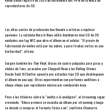
Reino Unido registró en 2025 un incremento del 74% en la venta de
reproductores de CD.
Los altos costos de producción han llevado a artistas a explorar
opciones. La catalana Nara Is Neus editó
Isochron
en mini CD de 99
unidades con tag NFC que abre el álbum en el celular. “El precio de
fabricación de vinilos está por las nubes, y para tiradas cortas es una
barbaridad”, afirma.
Surgen también los
Tiny Vinyl
, discos de cuatro pulgadas para giras y
clubes de fans, ya usados por Chappell Roan y los Rolling Stones.
Desde Seúl, KiTbetter apuesta por estuches tipo CD que desbloquean
el álbum en una app. Otros experimentan con perfumes auditivos o
chupa-chups que reproducen música por conducción ósea.
Pese a los titulares sobre la “vuelta a lo analógico”, el streaming sigue
creciendo. “Ahora primero se escucha un álbum por streaming y luego
se decide si comprar el formato físico o no”, confirma Chamorro.