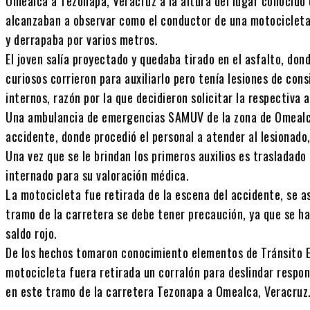
Omealca a Tezonapa, Veracruz a la altura del lugar conocido
alcanzaban a observar como el conductor de una motocicleta d
y derrapaba por varios metros.
El joven salía proyectado y quedaba tirado en el asfalto, don
curiosos corrieron para auxiliarlo pero tenía lesiones de con
internos, razón por la que decidieron solicitar la respectiva 
Una ambulancia de emergencias SAMUV de la zona de Omealca 
accidente, donde procedió el personal a atender al lesionado, 
Una vez que se le brindan los primeros auxilios es trasladado
internado para su valoración médica.
La motocicleta fue retirada de la escena del accidente, se a
tramo de la carretera se debe tener precaución, ya que se h
saldo rojo.
De los hechos tomaron conocimiento elementos de Tránsito E
motocicleta fuera retirada un corralón para deslindar respo
en este tramo de la carretera Tezonapa a Omealca, Veracruz