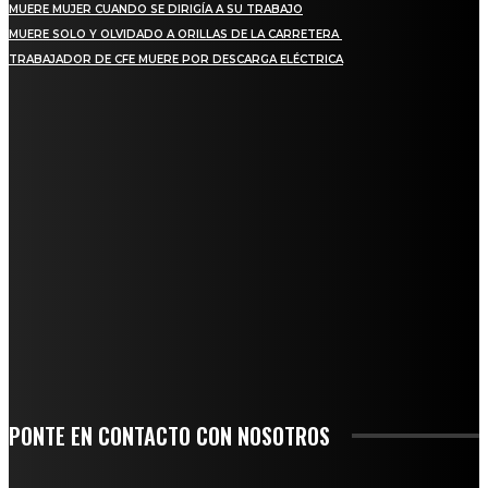
MUERE MUJER CUANDO SE DIRIGÍA A SU TRABAJO
MUERE SOLO Y OLVIDADO A ORILLAS DE LA CARRETERA
TRABAJADOR DE CFE MUERE POR DESCARGA ELÉCTRICA
REGIONAL
QUIEBRA EL INGENIO SAN PEDRO EN VERACRUZ; MILES DE PRODUCTORES Y
OBREROS QUEDAN A LA DERIVA
INICIAN TRABAJOS DE LIMPIEZA EN EL RÍO CHINO Y SUPERVISAN OBRAS DE
AGUA EN LA CUENCA DEL PAPALOAPAN
-COMUNIDAD Y GOBIERNO MUNICIPAL-
SE CORONA ISLA COMO EL GIGANTE PIÑERO DE MÉXICO; ENCABEZA VERACRUZ
LIDERAZGO NACIONAL
SAN MIGUEL SOYALTEPEC DESPIDE CON HONOR A CUATRO MUJERES QUE
CORRIERON POR EL ORGULLO DE SU PUEBLO
PONTE EN CONTACTO CON NOSOTROS