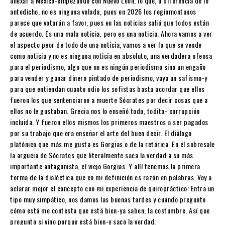
anexar a México-empezando con Nuevo León, lo que, a diferencia de lo
antedicho, no es ninguna volada, pues en 2026 los regiomontanos
parece que votarán a favor, pues en las noticias salió que todos están
de acuerdo. Es una mala noticia, pero es una noticia. Ahora vamos a ver
el aspecto peor de todo de una noticia, vamos a ver lo que se vende
como noticia y no es ninguna noticia en absoluto, una verdadera ofensa
para el periodismo, algo que no es ningún periodismo sino un engaño
para vender y ganar dinero pintado de periodismo, vaya un safismo-y
para que entiendan cuanto odio los sofistas basta acordar que ellos
fueron los que sentenciaron a muerte Sócrates por decir cosas que a
ellos no le gustaban. Grecia nos lo enseñó todo, todito- corrupción
incluida. Y fueron ellos mismos los primeros maestros a ser pagados
por su trabajo que era enseñar el arte del buen decir. El diálogo
platónico que más me gusta es Gorgias o de la retórica. En él sobresale
la argucia de Sócrates que literalmente saca la verdad a su más
importante antagonista, el viejo Gorgias. Y allí tenemos la primera
forma de la dialéctica que en mi definición es razón en palabras. Voy a
aclarar mejor el concepto con mi experiencia de quiropráctico: Entra un
tipo muy simpático, nos damos las buenas tardes y cuando pregunto
cómo está me contesta que está bien-ya saben, la costumbre. Así que
pregunto si vino porque está bien-y saco la verdad.