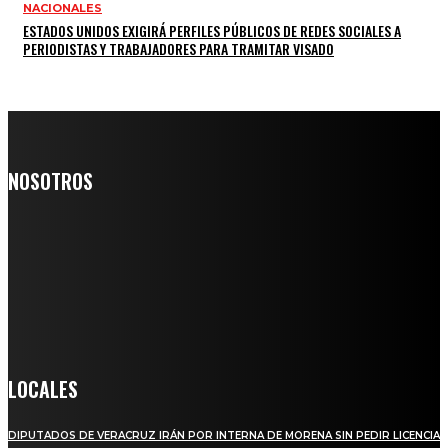
NACIONALES
ESTADOS UNIDOS EXIGIRÁ PERFILES PÚBLICOS DE REDES SOCIALES A
PERIODISTAS Y TRABAJADORES PARA TRAMITAR VISADO
NOSOTROS
Somos un medio digital de noticias y con un diario impreso que
llega a miles de personas día a día, nuestro objetivo es mantener
informado a todas aquellas personas que quieren estar enterados con
la información verídica y objetiva.
Crónica de Tierra Blanca
LOCALES
DIPUTADOS DE VERACRUZ IRÁN POR INTERNA DE MORENA SIN PEDIR LICENCIA