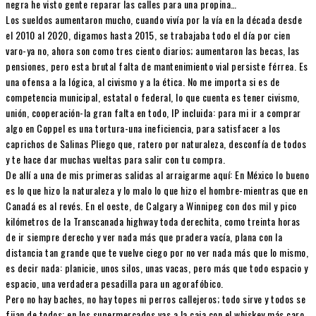
negra he visto gente reparar las calles para una propina…
Los sueldos aumentaron mucho, cuando vivía por la vía en la década desde
el 2010 al 2020, digamos hasta 2015, se trabajaba todo el día por cien
varo-ya no, ahora son como tres ciento diarios; aumentaron las becas, las
pensiones, pero esta brutal falta de mantenimiento vial persiste férrea. Es
una ofensa a la lógica, al civismo y a la ética. No me importa si es de
competencia municipal, estatal o federal, lo que cuenta es tener civismo,
unión, cooperación-la gran falta en todo, IP incluida: para mi ir a comprar
algo en Coppel es una tortura-una ineficiencia, para satisfacer a los
caprichos de Salinas Pliego que, ratero por naturaleza, desconfía de todos
y te hace dar muchas vueltas para salir con tu compra.
De allí a una de mis primeras salidas al arraigarme aquí: En México lo bueno
es lo que hizo la naturaleza y lo malo lo que hizo el hombre-mientras que en
Canadá es al revés. En el oeste, de Calgary a Winnipeg con dos mil y pico
kilómetros de la Transcanada highway toda derechita, como treinta horas
de ir siempre derecho y ver nada más que pradera vacía, plana con la
distancia tan grande que te vuelve ciego por no ver nada más que lo mismo,
es decir nada: planicie, unos silos, unas vacas, pero más que todo espacio y
espacio, una verdadera pesadilla para un agorafóbico.
Pero no hay baches, no hay topes ni perros callejeros; todo sirve y todos se
fijan de todos: en los supermercados vas a la caja con el whiskey más caro