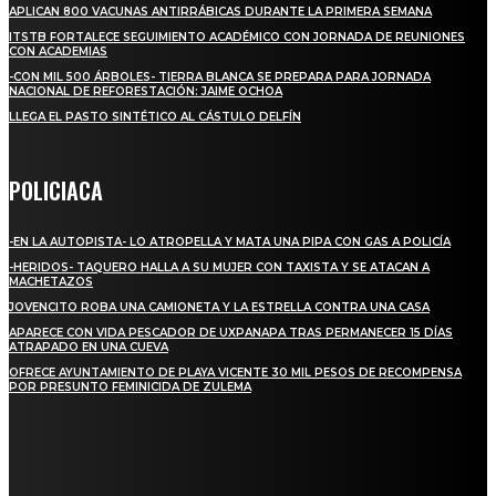
APLICAN 800 VACUNAS ANTIRRÁBICAS DURANTE LA PRIMERA SEMANA
ITSTB FORTALECE SEGUIMIENTO ACADÉMICO CON JORNADA DE REUNIONES
CON ACADEMIAS
-CON MIL 500 ÁRBOLES- TIERRA BLANCA SE PREPARA PARA JORNADA
NACIONAL DE REFORESTACIÓN: JAIME OCHOA
LLEGA EL PASTO SINTÉTICO AL CÁSTULO DELFÍN
POLICIACA
-EN LA AUTOPISTA- LO ATROPELLA Y MATA UNA PIPA CON GAS A POLICÍA
-HERIDOS- TAQUERO HALLA A SU MUJER CON TAXISTA Y SE ATACAN A
MACHETAZOS
JOVENCITO ROBA UNA CAMIONETA Y LA ESTRELLA CONTRA UNA CASA
APARECE CON VIDA PESCADOR DE UXPANAPA TRAS PERMANECER 15 DÍAS
ATRAPADO EN UNA CUEVA
OFRECE AYUNTAMIENTO DE PLAYA VICENTE 30 MIL PESOS DE RECOMPENSA
POR PRESUNTO FEMINICIDA DE ZULEMA
REGIONAL