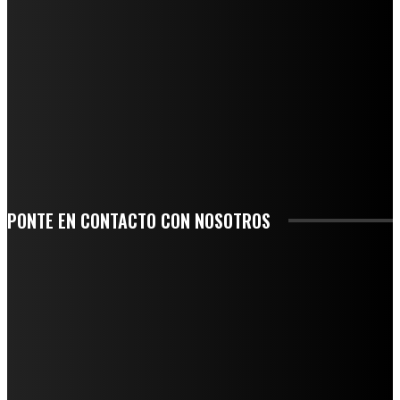
NUEVA BUENA VISTA AVANZA CON LA PAVIMENTACIÓN DE UNA DE SUS
PRINCIPALES CALLES
QUIEBRA EL INGENIO SAN PEDRO EN VERACRUZ; MILES DE PRODUCTORES Y
OBREROS QUEDAN A LA DERIVA
INICIAN TRABAJOS DE LIMPIEZA EN EL RÍO CHINO Y SUPERVISAN OBRAS DE
AGUA EN LA CUENCA DEL PAPALOAPAN
-COMUNIDAD Y GOBIERNO MUNICIPAL-
SE CORONA ISLA COMO EL GIGANTE PIÑERO DE MÉXICO; ENCABEZA VERACRUZ
LIDERAZGO NACIONAL
PONTE EN CONTACTO CON NOSOTROS