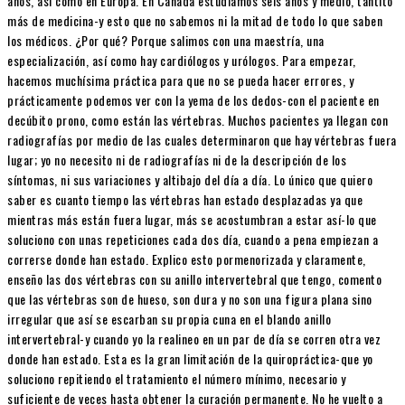
años, así como en Europa. En Canadá estudiamos seis años y medio, tantito
más de medicina-y esto que no sabemos ni la mitad de todo lo que saben
los médicos. ¿Por qué? Porque salimos con una maestría, una
especialización, así como hay cardiólogos y urólogos. Para empezar,
hacemos muchísima práctica para que no se pueda hacer errores, y
prácticamente podemos ver con la yema de los dedos-con el paciente en
decúbito prono, como están las vértebras. Muchos pacientes ya llegan con
radiografías por medio de las cuales determinaron que hay vértebras fuera
lugar; yo no necesito ni de radiografías ni de la descripción de los
síntomas, ni sus variaciones y altibajo del día a día. Lo único que quiero
saber es cuanto tiempo las vértebras han estado desplazadas ya que
mientras más están fuera lugar, más se acostumbran a estar así-lo que
soluciono con unas repeticiones cada dos día, cuando a pena empiezan a
correrse donde han estado. Explico esto pormenorizada y claramente,
enseño las dos vértebras con su anillo intervertebral que tengo, comento
que las vértebras son de hueso, son dura y no son una figura plana sino
irregular que así se escarban su propia cuna en el blando anillo
intervertebral-y cuando yo la realineo en un par de día se corren otra vez
donde han estado. Esta es la gran limitación de la quiropráctica-que yo
soluciono repitiendo el tratamiento el número mínimo, necesario y
suficiente de veces hasta obtener la curación permanente. No he vuelto a