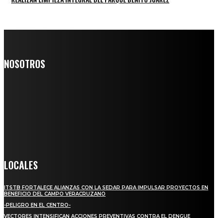
NOSOTROS
Somos un medio digital de noticias y con un diario impreso que
llega a miles de personas día a día, nuestro objetivo es mantener
informado a todas aquellas personas que quieren estar enterados con
la información verídica y objetiva.
Crónica de Tierra Blanca
LOCALES
ITSTB FORTALECE ALIANZAS CON LA SEDAR PARA IMPULSAR PROYECTOS EN
BENEFICIO DEL CAMPO VERACRUZANO
-PELIGRO EN EL CENTRO-
VECTORES INTENSIFICAN ACCIONES PREVENTIVAS CONTRA EL DENGUE