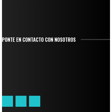
SE CORONA ISLA COMO EL GIGANTE PIÑERO DE MÉXICO; ENCABEZA VERACRUZ
LIDERAZGO NACIONAL
SAN MIGUEL SOYALTEPEC DESPIDE CON HONOR A CUATRO MUJERES QUE
CORRIERON POR EL ORGULLO DE SU PUEBLO
PONTE EN CONTACTO CON NOSOTROS