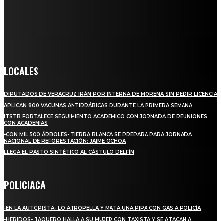
Somos un medio digital de noticias y con un diario impreso que
llega a miles de personas día a día, nuestro objetivo es mantener
informado a todas aquellas personas que quieren estar enterados con
la información verídica y objetiva.
Crónica de Tierra Blanca
LOCALES
DIPUTADOS DE VERACRUZ IRÁN POR INTERNA DE MORENA SIN PEDIR LICENCIA
APLICAN 800 VACUNAS ANTIRRÁBICAS DURANTE LA PRIMERA SEMANA
ITSTB FORTALECE SEGUIMIENTO ACADÉMICO CON JORNADA DE REUNIONES
CON ACADEMIAS
-CON MIL 500 ÁRBOLES- TIERRA BLANCA SE PREPARA PARA JORNADA
NACIONAL DE REFORESTACIÓN: JAIME OCHOA
LLEGA EL PASTO SINTÉTICO AL CÁSTULO DELFÍN
POLICIACA
-EN LA AUTOPISTA- LO ATROPELLA Y MATA UNA PIPA CON GAS A POLICÍA
-HERIDOS- TAQUERO HALLA A SU MUJER CON TAXISTA Y SE ATACAN A