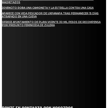
MACHETAZOS
JOVENCITO ROBA UNA CAMIONETA Y LA ESTRELLA CONTRA UNA CASA
APARECE CON VIDA PESCADOR DE UXPANAPA TRAS PERMANECER 15 DÍAS
ATRAPADO EN UNA CUEVA
OFRECE AYUNTAMIENTO DE PLAYA VICENTE 30 MIL PESOS DE RECOMPENSA
POR PRESUNTO FEMINICIDA DE ZULEMA
REGIONAL
NUEVA BUENA VISTA AVANZA CON LA PAVIMENTACIÓN DE UNA DE SUS
PRINCIPALES CALLES
QUIEBRA EL INGENIO SAN PEDRO EN VERACRUZ; MILES DE PRODUCTORES Y
OBREROS QUEDAN A LA DERIVA
INICIAN TRABAJOS DE LIMPIEZA EN EL RÍO CHINO Y SUPERVISAN OBRAS DE
AGUA EN LA CUENCA DEL PAPALOAPAN
-COMUNIDAD Y GOBIERNO MUNICIPAL-
SE CORONA ISLA COMO EL GIGANTE PIÑERO DE MÉXICO; ENCABEZA VERACRUZ
LIDERAZGO NACIONAL