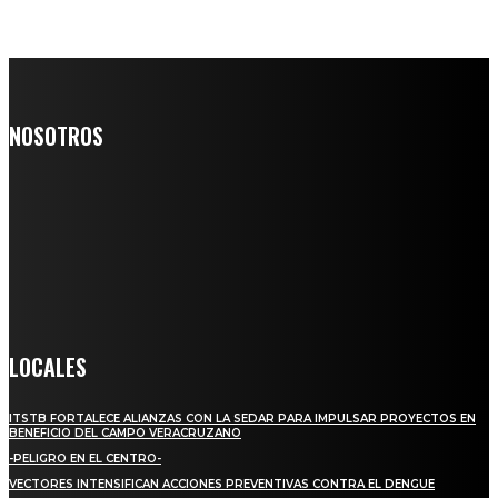
NOSOTROS
Somos un medio digital de noticias y con un diario impreso que
llega a miles de personas día a día, nuestro objetivo es mantener
informado a todas aquellas personas que quieren estar enterados con
la información verídica y objetiva.
Crónica de Tierra Blanca
LOCALES
ITSTB FORTALECE ALIANZAS CON LA SEDAR PARA IMPULSAR PROYECTOS EN
BENEFICIO DEL CAMPO VERACRUZANO
-PELIGRO EN EL CENTRO-
VECTORES INTENSIFICAN ACCIONES PREVENTIVAS CONTRA EL DENGUE