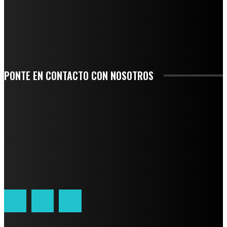
SE CORONA ISLA COMO EL GIGANTE PIÑERO DE MÉXICO; ENCABEZA VERACRUZ
LIDERAZGO NACIONAL
SAN MIGUEL SOYALTEPEC DESPIDE CON HONOR A CUATRO MUJERES QUE
CORRIERON POR EL ORGULLO DE SU PUEBLO
PONTE EN CONTACTO CON NOSOTROS