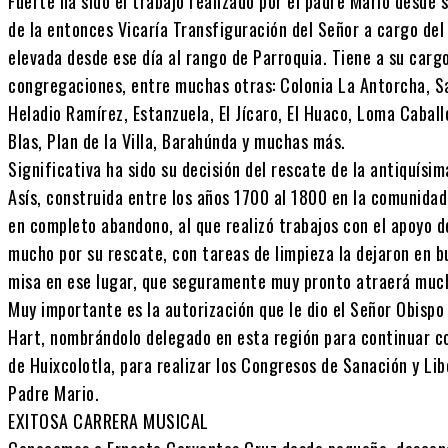
Fuerte ha sido el trabajo realizado por el padre Mario desde 
de la entonces Vicaría Transfiguración del Señor a cargo de
elevada desde ese día al rango de Parroquia. Tiene a su carg
congregaciones, entre muchas otras: Colonia La Antorcha, Sa
Heladio Ramírez, Estanzuela, El Jícaro, El Huaco, Loma Caball
Blas, Plan de la Villa, Barahúnda y muchas más.
Significativa ha sido su decisión del rescate de la antiquísi
Asís, construida entre los años 1700 al 1800 en la comunidad
en completo abandono, al que realizó trabajos con el apoyo de
mucho por su rescate, con tareas de limpieza la dejaron en b
misa en ese lugar, que seguramente muy pronto atraerá much
Muy importante es la autorización que le dio el Señor Obispo 
Hart, nombrándolo delegado en esta región para continuar con
de Huixcolotla, para realizar los Congresos de Sanación y Lib
Padre Mario.
EXITOSA CARRERA MUSICAL