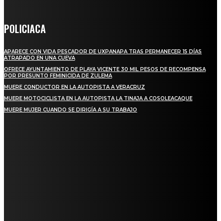
POLICIACA
APARECE CON VIDA PESCADOR DE UXPANAPA TRAS PERMANECER 15 DÍAS
ATRAPADO EN UNA CUEVA
OFRECE AYUNTAMIENTO DE PLAYA VICENTE 30 MIL PESOS DE RECOMPENSA
POR PRESUNTO FEMINICIDA DE ZULEMA
MUERE CONDUCTOR EN LA AUTOPISTA A VERACRUZ
MUERE MOTOCICLISTA EN LA AUTOPISTA LA TINAJA A COSOLEACAQUE
MUERE MUJER CUANDO SE DIRIGÍA A SU TRABAJO
REGIONAL
QUIEBRA EL INGENIO SAN PEDRO EN VERACRUZ; MILES DE PRODUCTORES Y
OBREROS QUEDAN A LA DERIVA
INICIAN TRABAJOS DE LIMPIEZA EN EL RÍO CHINO Y SUPERVISAN OBRAS DE
AGUA EN LA CUENCA DEL PAPALOAPAN
-COMUNIDAD Y GOBIERNO MUNICIPAL-
SE CORONA ISLA COMO EL GIGANTE PIÑERO DE MÉXICO; ENCABEZA VERACRUZ
LIDERAZGO NACIONAL