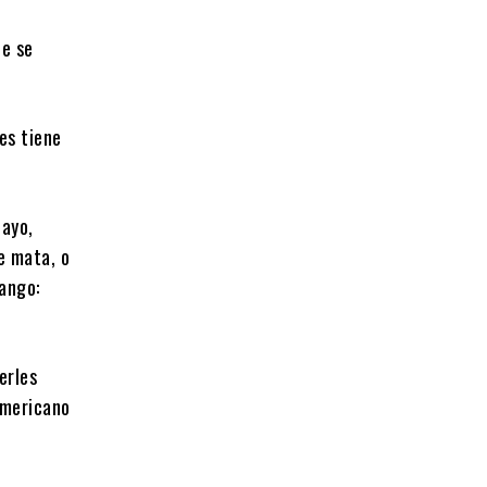
ue se
es tiene
Mayo,
de mata, o
ango:
erles
americano