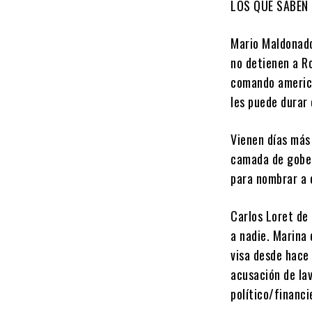
LOS QUE SABEN
Mario Maldonado,
no detienen a R
comando america
les puede durar
Vienen días más
camada de gober
para nombrar a 
Carlos Loret de
a nadie. Marina 
visa desde hace
acusación de la
político/financi