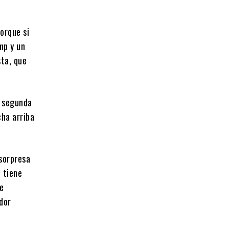
orque si
mp y un
sta, que
a segunda
ha arriba
sorpresa
o tiene
de
dor