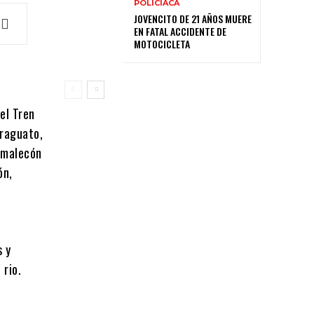
POLICIACA
JOVENCITO DE 21 AÑOS MUERE
EN FATAL ACCIDENTE DE
MOTOCICLETA
del Tren
iraguato,
l malecón
ón,
a
s y
 rio.