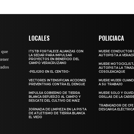
LOCALES
POLICIACA
o que
ITSTB FORTALECE ALIANZAS CON
MUERE CONDUCTOR 
LA SEDAR PARA IMPULSAR
AUTOPISTA A VERAC
tener
PROYECTOS EN BENEFICIO DEL
CAMPO VERACRUZANO
MUERE MOTOCICLISTA
rados
AUTOPISTA LA TINAJ
-PELIGRO EN EL CENTRO-
COSOLEACAQUE
VECTORES INTENSIFICAN ACCIONES
MUERE MUJER CUANDO
PREVENTIVAS CONTRA EL DENGUE
A SU TRABAJO
IMPULSA GOBIERNO DE TIERRA
MUERE SOLO Y OLVI
BLANCA REFUERZO AL CAMPO Y
ORILLAS DE LA CAR
RESCATE DEL CULTIVO DE MAÍZ
TRABAJADOR DE CFE
JORNADA DE LIMPIEZA EN LA PISTA
DESCARGA ELÉCTRIC
DE ATLETISMO DE TIERRA BLANCA
EL VIEJO