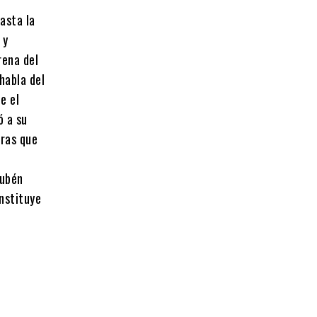
asta la
 y
rena del
habla del
e el
ó a su
tras que
Rubén
nstituye