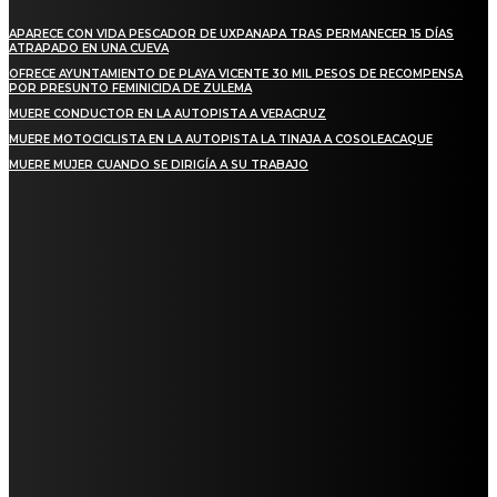
APARECE CON VIDA PESCADOR DE UXPANAPA TRAS PERMANECER 15 DÍAS
ATRAPADO EN UNA CUEVA
OFRECE AYUNTAMIENTO DE PLAYA VICENTE 30 MIL PESOS DE RECOMPENSA
POR PRESUNTO FEMINICIDA DE ZULEMA
MUERE CONDUCTOR EN LA AUTOPISTA A VERACRUZ
MUERE MOTOCICLISTA EN LA AUTOPISTA LA TINAJA A COSOLEACAQUE
MUERE MUJER CUANDO SE DIRIGÍA A SU TRABAJO
REGIONAL
QUIEBRA EL INGENIO SAN PEDRO EN VERACRUZ; MILES DE PRODUCTORES Y
OBREROS QUEDAN A LA DERIVA
INICIAN TRABAJOS DE LIMPIEZA EN EL RÍO CHINO Y SUPERVISAN OBRAS DE
AGUA EN LA CUENCA DEL PAPALOAPAN
-COMUNIDAD Y GOBIERNO MUNICIPAL-
SE CORONA ISLA COMO EL GIGANTE PIÑERO DE MÉXICO; ENCABEZA VERACRUZ
LIDERAZGO NACIONAL
SAN MIGUEL SOYALTEPEC DESPIDE CON HONOR A CUATRO MUJERES QUE
CORRIERON POR EL ORGULLO DE SU PUEBLO