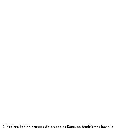
Si hubiera habido censura de prensa en Roma no tendríamos hoy ni a