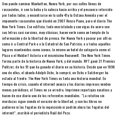
Uno puede caminar Manhattan, Nueva York, por sus calles llenas de
rascacielos, ir con la baba y la cabeza hacia arriba y el pescuezo retorcido
por todos lados, y encontrarse en la calle 41y la Octava Avenida y ver el
imponente rascacielos que diseñó en 2007 Renzo Piano, para el diario The
New York Times. Ese edificio, todo encristalado y con vigas de acero con
sus letras casi cursivas, muy clásicas, hacen verle como un templo de la
información y de la libertad de prensa. Ver Nueva York y pasear por allí es
como ir a Central Park o a la Catedral de San Patricio, o a todos aquellos
lugares mantenidos como iconos, lo mismo un hotel de categoría como el
Plaza o el Waldorf Astoria o el mismísimo Roosevelt. The New York Times
forma parte de la historia de Nueva York, y del mundo. NYT ganó 31 Premios
Pulitzer, de los 91 que ha ganado el diario en su historia. Desde que en 1896
uno de ellos, el abuelo Adolph Ochs, lo compró, un Ochs o Sulzberger ha
estado al frente. The New York Times es toda una historia mundial. En
tiempo de crisis, cuando el internet avanza y los diarios impresos venden
menos periódicos, el Times no se arredra. Imprimen reportajes excelsos y
hacen de ese diario uno de los referentes mundiales. “La rotativa sin
mordazas sigue siendo el corazón de la libertad, y con los libros no
pudieron ni las fogatas de la inquisición ni podrán ahora las fogatas del
internet”, escribió el periodista Raúl del Pozo.