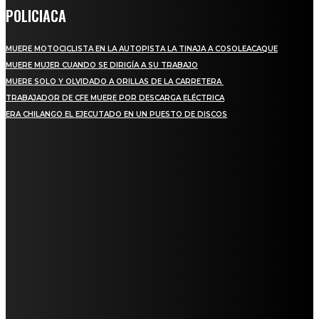
POLICIACA
MUERE MOTOCICLISTA EN LA AUTOPISTA LA TINAJA A COSOLEACAQUE
MUERE MUJER CUANDO SE DIRIGÍA A SU TRABAJO
MUERE SOLO Y OLVIDADO A ORILLAS DE LA CARRETERA
TRABAJADOR DE CFE MUERE POR DESCARGA ELÉCTRICA
ERA CHILANGO EL EJECUTADO EN UN PUESTO DE DISCOS
REGIONAL
QUIEBRA EL INGENIO SAN PEDRO EN VERACRUZ; MILES DE PRODUCTORES Y
OBREROS QUEDAN A LA DERIVA
INICIAN TRABAJOS DE LIMPIEZA EN EL RÍO CHINO Y SUPERVISAN OBRAS DE
AGUA EN LA CUENCA DEL PAPALOAPAN
-COMUNIDAD Y GOBIERNO MUNICIPAL-
SE CORONA ISLA COMO EL GIGANTE PIÑERO DE MÉXICO; ENCABEZA VERACRUZ
LIDERAZGO NACIONAL
SAN MIGUEL SOYALTEPEC DESPIDE CON HONOR A CUATRO MUJERES QUE
CORRIERON POR EL ORGULLO DE SU PUEBLO