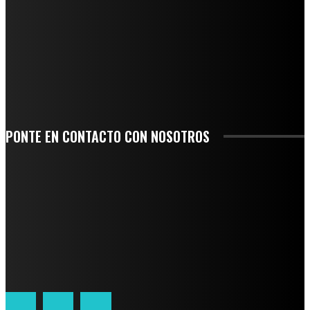
INICIAN TRABAJOS DE LIMPIEZA EN EL RÍO CHINO Y SUPERVISAN OBRAS DE
AGUA EN LA CUENCA DEL PAPALOAPAN
-COMUNIDAD Y GOBIERNO MUNICIPAL-
SE CORONA ISLA COMO EL GIGANTE PIÑERO DE MÉXICO; ENCABEZA VERACRUZ
LIDERAZGO NACIONAL
SAN MIGUEL SOYALTEPEC DESPIDE CON HONOR A CUATRO MUJERES QUE
CORRIERON POR EL ORGULLO DE SU PUEBLO
PONTE EN CONTACTO CON NOSOTROS