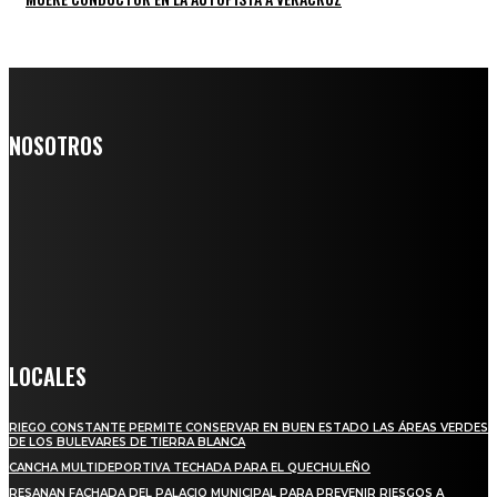
NOSOTROS
Somos un medio digital de noticias y con un diario impreso que
llega a miles de personas día a día, nuestro objetivo es mantener
informado a todas aquellas personas que quieren estar enterados con
la información verídica y objetiva.
Crónica de Tierra Blanca
LOCALES
RIEGO CONSTANTE PERMITE CONSERVAR EN BUEN ESTADO LAS ÁREAS VERDES
DE LOS BULEVARES DE TIERRA BLANCA
CANCHA MULTIDEPORTIVA TECHADA PARA EL QUECHULEÑO
RESANAN FACHADA DEL PALACIO MUNICIPAL PARA PREVENIR RIESGOS A