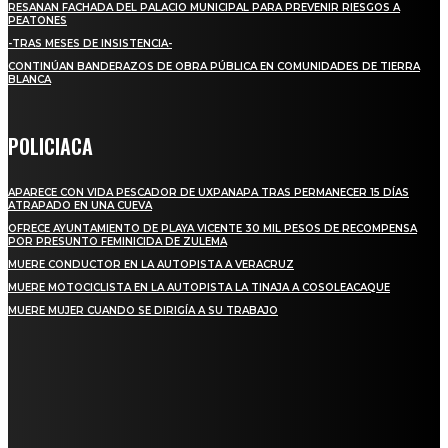
RESANAN FACHADA DEL PALACIO MUNICIPAL PARA PREVENIR RIESGOS A
PEATONES
-TRAS MESES DE INSISTENCIA-
CONTINÚAN BANDERAZOS DE OBRA PÚBLICA EN COMUNIDADES DE TIERRA
BLANCA
POLICIACA
APARECE CON VIDA PESCADOR DE UXPANAPA TRAS PERMANECER 15 DÍAS
ATRAPADO EN UNA CUEVA
OFRECE AYUNTAMIENTO DE PLAYA VICENTE 30 MIL PESOS DE RECOMPENSA
POR PRESUNTO FEMINICIDA DE ZULEMA
MUERE CONDUCTOR EN LA AUTOPISTA A VERACRUZ
MUERE MOTOCICLISTA EN LA AUTOPISTA LA TINAJA A COSOLEACAQUE
MUERE MUJER CUANDO SE DIRIGÍA A SU TRABAJO
REGIONAL
QUIEBRA EL INGENIO SAN PEDRO EN VERACRUZ; MILES DE PRODUCTORES Y
OBREROS QUEDAN A LA DERIVA