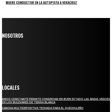
MUERE CONDUCTOR EN LA AUTOPISTA A VERACRUZ
NOSOTROS
Somos un medio digital de noticias y con un diario impreso que
llega a miles de personas día a día, nuestro objetivo es mantener
informado a todas aquellas personas que quieren estar enterados con
la información verídica y objetiva.
Crónica de Tierra Blanca
LOCALES
RIEGO CONSTANTE PERMITE CONSERVAR EN BUEN ESTADO LAS ÁREAS VERDES
DE LOS BULEVARES DE TIERRA BLANCA
CANCHA MULTIDEPORTIVA TECHADA PARA EL QUECHULEÑO