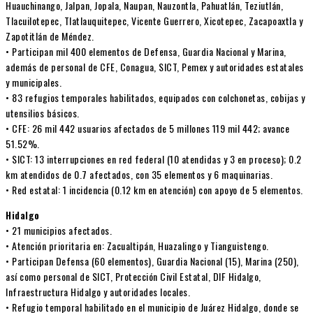
Huauchinango, Jalpan, Jopala, Naupan, Nauzontla, Pahuatlán, Teziutlán,
Tlacuilotepec, Tlatlauquitepec, Vicente Guerrero, Xicotepec, Zacapoaxtla y
Zapotitlán de Méndez.
• Participan mil 400 elementos de Defensa, Guardia Nacional y Marina,
además de personal de CFE, Conagua, SICT, Pemex y autoridades estatales
y municipales.
• 83 refugios temporales habilitados, equipados con colchonetas, cobijas y
utensilios básicos.
• CFE: 26 mil 442 usuarios afectados de 5 millones 119 mil 442; avance
51.52%.
• SICT: 13 interrupciones en red federal (10 atendidas y 3 en proceso); 0.2
km atendidos de 0.7 afectados, con 35 elementos y 6 maquinarias.
• Red estatal: 1 incidencia (0.12 km en atención) con apoyo de 5 elementos.
Hidalgo
• 21 municipios afectados.
• Atención prioritaria en: Zacualtipán, Huazalingo y Tianguistengo.
• Participan Defensa (60 elementos), Guardia Nacional (15), Marina (250),
así como personal de SICT, Protección Civil Estatal, DIF Hidalgo,
Infraestructura Hidalgo y autoridades locales.
• Refugio temporal habilitado en el municipio de Juárez Hidalgo, donde se