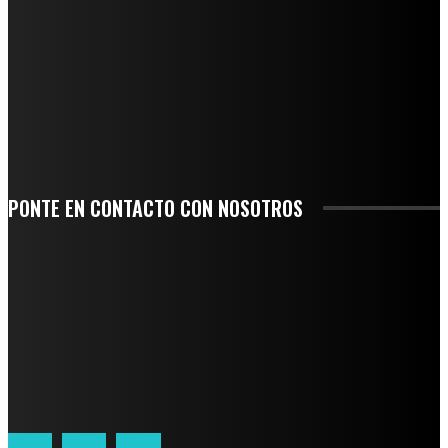
INICIAN TRABAJOS DE LIMPIEZA EN EL RÍO CHINO Y SUPERVISAN OBRAS DE
AGUA EN LA CUENCA DEL PAPALOAPAN
-COMUNIDAD Y GOBIERNO MUNICIPAL-
SE CORONA ISLA COMO EL GIGANTE PIÑERO DE MÉXICO; ENCABEZA VERACRUZ
LIDERAZGO NACIONAL
SAN MIGUEL SOYALTEPEC DESPIDE CON HONOR A CUATRO MUJERES QUE
CORRIERON POR EL ORGULLO DE SU PUEBLO
PONTE EN CONTACTO CON NOSOTROS