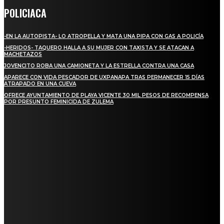
POLICIACA
-EN LA AUTOPISTA- LO ATROPELLA Y MATA UNA PIPA CON GAS A POLICÍA
-HERIDOS- TAQUERO HALLA A SU MUJER CON TAXISTA Y SE ATACAN A
MACHETAZOS
JOVENCITO ROBA UNA CAMIONETA Y LA ESTRELLA CONTRA UNA CASA
APARECE CON VIDA PESCADOR DE UXPANAPA TRAS PERMANECER 15 DÍAS
ATRAPADO EN UNA CUEVA
OFRECE AYUNTAMIENTO DE PLAYA VICENTE 30 MIL PESOS DE RECOMPENSA
POR PRESUNTO FEMINICIDA DE ZULEMA
REGIONAL
NUEVA BUENA VISTA AVANZA CON LA PAVIMENTACIÓN DE UNA DE SUS
PRINCIPALES CALLES
QUIEBRA EL INGENIO SAN PEDRO EN VERACRUZ; MILES DE PRODUCTORES Y
OBREROS QUEDAN A LA DERIVA
INICIAN TRABAJOS DE LIMPIEZA EN EL RÍO CHINO Y SUPERVISAN OBRAS DE
AGUA EN LA CUENCA DEL PAPALOAPAN
-COMUNIDAD Y GOBIERNO MUNICIPAL-
SE CORONA ISLA COMO EL GIGANTE PIÑERO DE MÉXICO; ENCABEZA VERACRUZ