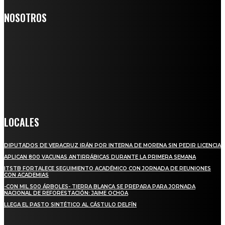
NOSOTROS
Somos un medio digital de noticias y con un diario impreso que
llega a miles de personas día a día, nuestro objetivo es mantener
informado a todas aquellas personas que quieren estar enterados con
la información verídica y objetiva.
Crónica de Tierra Blanca
LOCALES
DIPUTADOS DE VERACRUZ IRÁN POR INTERNA DE MORENA SIN PEDIR LICENCIA
APLICAN 800 VACUNAS ANTIRRÁBICAS DURANTE LA PRIMERA SEMANA
ITSTB FORTALECE SEGUIMIENTO ACADÉMICO CON JORNADA DE REUNIONES
CON ACADEMIAS
-CON MIL 500 ÁRBOLES- TIERRA BLANCA SE PREPARA PARA JORNADA
NACIONAL DE REFORESTACIÓN: JAIME OCHOA
LLEGA EL PASTO SINTÉTICO AL CÁSTULO DELFÍN