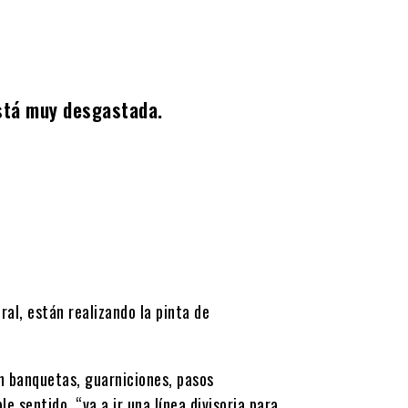
está muy desgastada.
ral, están realizando la pinta de
en banquetas, guarniciones, pasos
e sentido, “va a ir una línea divisoria para