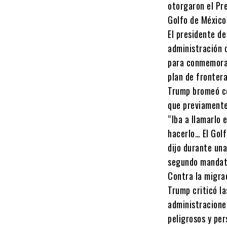
otorgaron el Pre
Golfo de México
El presidente d
administración 
para conmemorar
plan de frontera
Trump bromeó co
que previamente
“Iba a llamarlo 
hacerlo… El Gol
dijo durante una
segundo mandato,
Contra la migra
Trump criticó la
administraciones
peligrosos y pe