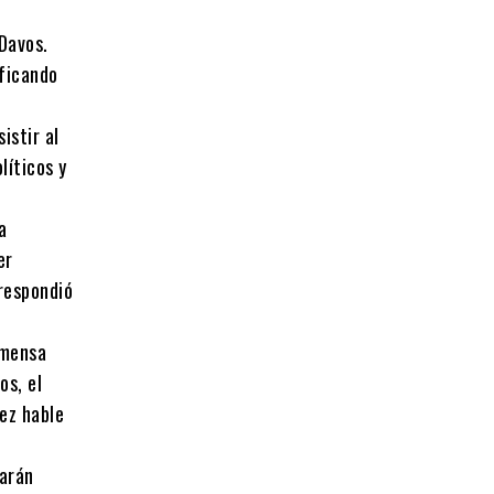
Davos.
ificando
istir al
líticos y
a
er
 respondió
nmensa
os, el
ez hable
tarán