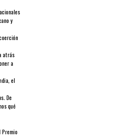
nacionales
cano y
icoerción
a atrás
oner a
dia, el
os. De
emos qué
l Premio