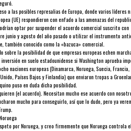
eguró.
so a las posibles represalias de Europa, donde varios líderes 
uropea (UE) respondieron con enfado a las amenazas del republi
podrían optar por suspender el acuerdo comercial suscrito con
e junio y agosto del año pasado o utilizar el instrumento ant
ete, también conocido como la «bazuca» comercial.
do sobre la posibilidad de que empresas europeas echen march
e inversión en suelo estadounidense si Washington aprueba imp
 ocho naciones europeas (Dinamarca, Noruega, Suecia, Francia,
Unido, Países Bajos y Finlandia) que enviaron tropas a Groenlan
uino puso en duda dicha posibilidad.
 quieren (el acuerdo). Necesitan mucho ese acuerdo con nosotr
Lucharon mucho para conseguirlo, así que lo dudo, pero ya ver
Trump.
 Noruega
speto por Noruega, y creo firmemente que Noruega controla e