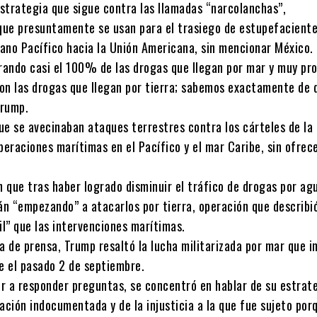
estrategia que sigue contra las llamadas “narcolanchas”,
ue presuntamente se usan para el trasiego de estupefaciente
ano Pacífico hacia la Unión Americana, sin mencionar México.
ando casi el 100% de las drogas que llegan por mar y muy pro
on las drogas que llegan por tierra; sabemos exactamente de 
Trump.
que se avecinaban ataques terrestres contra los cárteles de la
peraciones marítimas en el Pacífico y el mar Caribe, sin ofrec
 que tras haber logrado disminuir el tráfico de drogas por ag
n “empezando” a atacarlos por tierra, operación que describ
l” que las intervenciones marítimas.
a de prensa, Trump resaltó la lucha militarizada por mar que in
 el pasado 2 de septiembre.
r a responder preguntas, se concentró en hablar de su estrat
ación indocumentada y de la injusticia a la que fue sujeto por