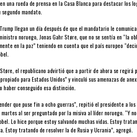
en una rueda de prensa en la Casa Blanca para destacar los lo
u segundo mandato.
 Trump llegan un día después de que el mandatario le comunica
ministro noruego, Jonas Gahr Støre, que no se sentía en “la ob
mente en la paz” teniendo en cuenta que el país europeo “deci
bel.
Støre, el republicano advirtió que a partir de ahora se regirá p
apropiado para Estados Unidos” y vinculó sus amenazas de anex
o haber conseguido esa distinción.
nder que puse fin a ocho guerras”, repitió el presidente a los
 martes al ser preguntado por la misiva al líder noruego. “Y no
obel. Lo hice porque estoy salvando muchas vidas. Estoy trata
ma. Estoy tratando de resolver la de Rusia y Ucrania”, agregó.