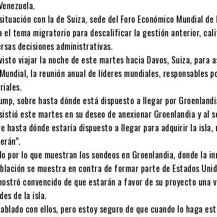
Venezuela.
situación con la de Suiza, sede del Foro Económico Mundial de 
a el tema migratorio para descalificar la gestión anterior, cal
ersas decisiones administrativas.
isto viajar la noche de este martes hacia Davos, Suiza, para as
undial, la reunión anual de líderes mundiales, responsables po
riales.
rump, sobre hasta dónde está dispuesto a llegar por Groenlandi
sistió este martes en su deseo de anexionar Groenlandia y al s
 hasta dónde estaría dispuesto a llegar para adquirir la isla,
verán”.
do por lo que muestran los sondeos en Groenlandia, donde la i
oblación se muestra en contra de formar parte de Estados Unid
mostró convencido de que estarán a favor de su proyecto una v
des de la isla.
hablado con ellos, pero estoy seguro de que cuando lo haga es