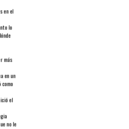
s en el
nto lo
dónde
er más
ua en un
ió como
ició el
egia
que no le