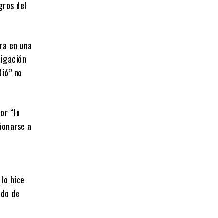
gros del
ra en una
ligación
dió” no
or “lo
ionarse a
 lo hice
ndo de