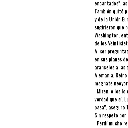
encantados”, as
También quitó pe
y de la Unión E
sugirieron que 
Washington, entr
de los Veintisi
Al ser pregunta
en sus planes d
aranceles a las
Alemania, Reino 
magnate neoyorq
“Miren, ellos lo
verdad que sí. 
pasa”, aseguró 
Sin respeto por
“Perdí mucho re