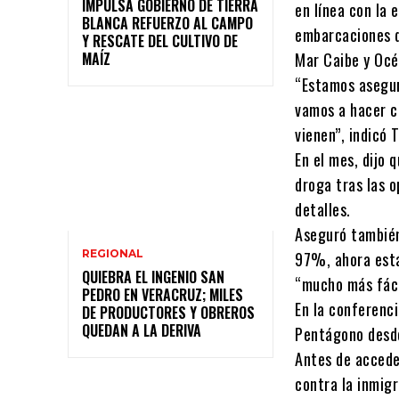
IMPULSA GOBIERNO DE TIERRA
en línea con la 
BLANCA REFUERZO AL CAMPO
embarcaciones q
Y RESCATE DEL CULTIVO DE
MAÍZ
Mar Caibe y Océ
“Estamos asegur
vamos a hacer c
vienen”, indicó 
En el mes, dijo 
droga tras las o
detalles.
Aseguró también
REGIONAL
97%, ahora está
QUIEBRA EL INGENIO SAN
“mucho más fáci
PEDRO EN VERACRUZ; MILES
En la conferenci
DE PRODUCTORES Y OBREROS
QUEDAN A LA DERIVA
Pentágono desde
Antes de accede
contra la inmigr