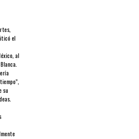
rtes,
ticó el
éxico, al
 Blanca.
ería
 tiempo”,
e su
deas.
s
almente