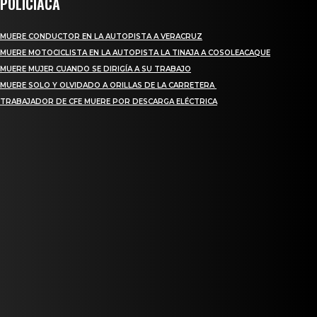
POLICIACA
MUERE CONDUCTOR EN LA AUTOPISTA A VERACRUZ
MUERE MOTOCICLISTA EN LA AUTOPISTA LA TINAJA A COSOLEACAQUE
MUERE MUJER CUANDO SE DIRIGÍA A SU TRABAJO
MUERE SOLO Y OLVIDADO A ORILLAS DE LA CARRETERA
TRABAJADOR DE CFE MUERE POR DESCARGA ELÉCTRICA
REGIONAL
QUIEBRA EL INGENIO SAN PEDRO EN VERACRUZ; MILES DE PRODUCTORES Y
OBREROS QUEDAN A LA DERIVA
INICIAN TRABAJOS DE LIMPIEZA EN EL RÍO CHINO Y SUPERVISAN OBRAS DE AGUA
EN LA CUENCA DEL PAPALOAPAN
-COMUNIDAD Y GOBIERNO MUNICIPAL-
SE CORONA ISLA COMO EL GIGANTE PIÑERO DE MÉXICO; ENCABEZA VERACRUZ
LIDERAZGO NACIONAL
SAN MIGUEL SOYALTEPEC DESPIDE CON HONOR A CUATRO MUJERES QUE
CORRIERON POR EL ORGULLO DE SU PUEBLO