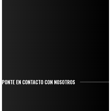
REGIONAL
QUIEBRA EL INGENIO SAN PEDRO EN VERACRUZ; MILES DE PRODUCTORES Y
OBREROS QUEDAN A LA DERIVA
INICIAN TRABAJOS DE LIMPIEZA EN EL RÍO CHINO Y SUPERVISAN OBRAS DE
AGUA EN LA CUENCA DEL PAPALOAPAN
-COMUNIDAD Y GOBIERNO MUNICIPAL-
SE CORONA ISLA COMO EL GIGANTE PIÑERO DE MÉXICO; ENCABEZA VERACRUZ
LIDERAZGO NACIONAL
SAN MIGUEL SOYALTEPEC DESPIDE CON HONOR A CUATRO MUJERES QUE
CORRIERON POR EL ORGULLO DE SU PUEBLO
PONTE EN CONTACTO CON NOSOTROS