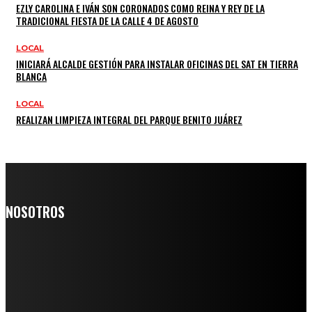
EZLY CAROLINA E IVÁN SON CORONADOS COMO REINA Y REY DE LA
TRADICIONAL FIESTA DE LA CALLE 4 DE AGOSTO
LOCAL
INICIARÁ ALCALDE GESTIÓN PARA INSTALAR OFICINAS DEL SAT EN TIERRA
BLANCA
LOCAL
REALIZAN LIMPIEZA INTEGRAL DEL PARQUE BENITO JUÁREZ
NOSOTROS
Somos un medio digital de noticias y con un diario impreso que
llega a miles de personas día a día, nuestro objetivo es mantener
informado a todas aquellas personas que quieren estar enterados con
la información verídica y objetiva.