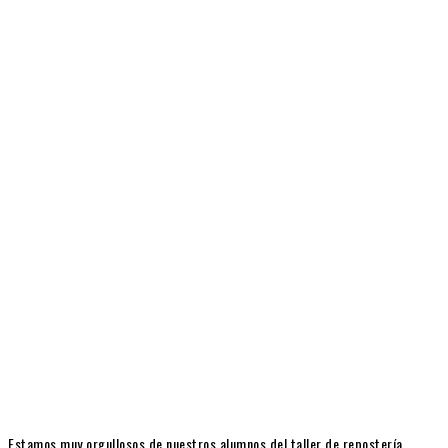
Estamos muy orgullosos de nuestros alumnos del taller de repostería,