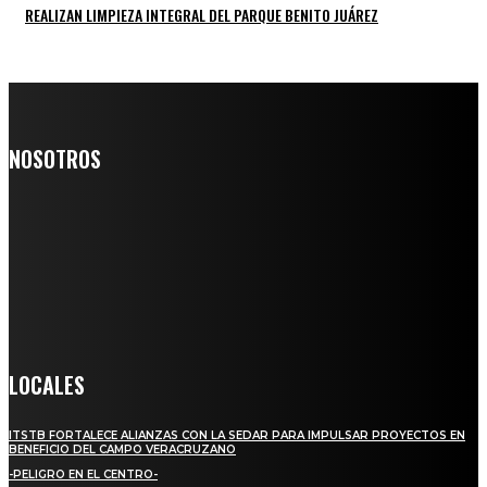
REALIZAN LIMPIEZA INTEGRAL DEL PARQUE BENITO JUÁREZ
NOSOTROS
Somos un medio digital de noticias y con un diario impreso que
llega a miles de personas día a día, nuestro objetivo es mantener
informado a todas aquellas personas que quieren estar enterados con
la información verídica y objetiva.
Crónica de Tierra Blanca
LOCALES
ITSTB FORTALECE ALIANZAS CON LA SEDAR PARA IMPULSAR PROYECTOS EN
BENEFICIO DEL CAMPO VERACRUZANO
-PELIGRO EN EL CENTRO-