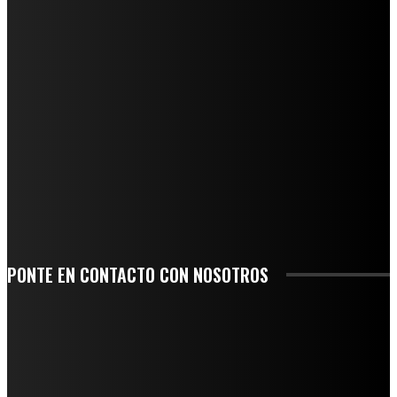
REGIONAL
NUEVA BUENA VISTA AVANZA CON LA PAVIMENTACIÓN DE UNA DE SUS
PRINCIPALES CALLES
QUIEBRA EL INGENIO SAN PEDRO EN VERACRUZ; MILES DE PRODUCTORES Y
OBREROS QUEDAN A LA DERIVA
INICIAN TRABAJOS DE LIMPIEZA EN EL RÍO CHINO Y SUPERVISAN OBRAS DE
AGUA EN LA CUENCA DEL PAPALOAPAN
-COMUNIDAD Y GOBIERNO MUNICIPAL-
SE CORONA ISLA COMO EL GIGANTE PIÑERO DE MÉXICO; ENCABEZA VERACRUZ
LIDERAZGO NACIONAL
PONTE EN CONTACTO CON NOSOTROS