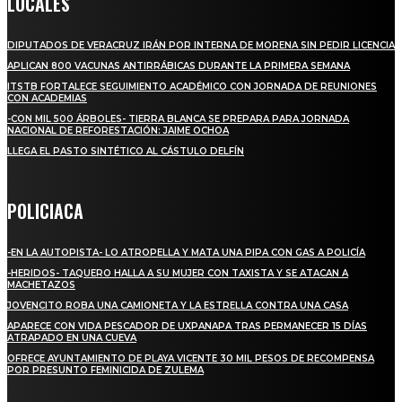
LOCALES
DIPUTADOS DE VERACRUZ IRÁN POR INTERNA DE MORENA SIN PEDIR LICENCIA
APLICAN 800 VACUNAS ANTIRRÁBICAS DURANTE LA PRIMERA SEMANA
ITSTB FORTALECE SEGUIMIENTO ACADÉMICO CON JORNADA DE REUNIONES
CON ACADEMIAS
-CON MIL 500 ÁRBOLES- TIERRA BLANCA SE PREPARA PARA JORNADA
NACIONAL DE REFORESTACIÓN: JAIME OCHOA
LLEGA EL PASTO SINTÉTICO AL CÁSTULO DELFÍN
POLICIACA
-EN LA AUTOPISTA- LO ATROPELLA Y MATA UNA PIPA CON GAS A POLICÍA
-HERIDOS- TAQUERO HALLA A SU MUJER CON TAXISTA Y SE ATACAN A
MACHETAZOS
JOVENCITO ROBA UNA CAMIONETA Y LA ESTRELLA CONTRA UNA CASA
APARECE CON VIDA PESCADOR DE UXPANAPA TRAS PERMANECER 15 DÍAS
ATRAPADO EN UNA CUEVA
OFRECE AYUNTAMIENTO DE PLAYA VICENTE 30 MIL PESOS DE RECOMPENSA
POR PRESUNTO FEMINICIDA DE ZULEMA