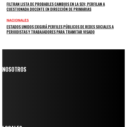
FILTRAN LISTA DE PROBABLES CAMBIOS EN LA SEV; PERFILAN A
CUESTIONADA DOCENTE EN DIRECCIÓN DE PRIMARIAS
NACIONALES
ESTADOS UNIDOS EXIGIRÁ PERFILES PÚBLICOS DE REDES SOCIALES A
PERIODISTAS Y TRABAJADORES PARA TRAMITAR VISADO
NOSOTROS
Somos un medio digital de noticias y con un diario impreso que
llega a miles de personas día a día, nuestro objetivo es mantener
informado a todas aquellas personas que quieren estar enterados con
la información verídica y objetiva.
Crónica de Tierra Blanca