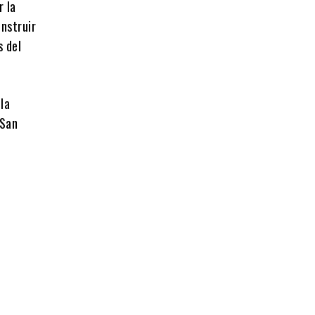
r la
onstruir
s del
la
 San