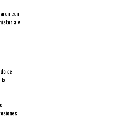
paron con
historia y
ado de
 la
 e
resiones