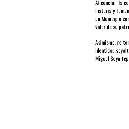
Al concluir la c
historia y fome
un Municipio co
valor de su patr
Asimismo, reite
identidad soyal
Miguel Soyaltep