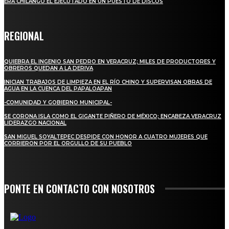
ERA CHILANGO EL EJECUTADO EN UN PUESTO DE DISCOS
REGIONAL
QUIEBRA EL INGENIO SAN PEDRO EN VERACRUZ; MILES DE PRODUCTORES Y
OBREROS QUEDAN A LA DERIVA
INICIAN TRABAJOS DE LIMPIEZA EN EL RÍO CHINO Y SUPERVISAN OBRAS DE
AGUA EN LA CUENCA DEL PAPALOAPAN
-COMUNIDAD Y GOBIERNO MUNICIPAL-
SE CORONA ISLA COMO EL GIGANTE PIÑERO DE MÉXICO; ENCABEZA VERACRUZ
LIDERAZGO NACIONAL
SAN MIGUEL SOYALTEPEC DESPIDE CON HONOR A CUATRO MUJERES QUE
CORRIERON POR EL ORGULLO DE SU PUEBLO
PONTE EN CONTACTO CON NOSOTROS