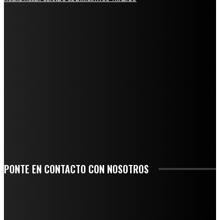
REGIONAL
QUIEBRA EL INGENIO SAN PEDRO EN VERACRUZ; MILES DE PRODUCTORES Y
OBREROS QUEDAN A LA DERIVA
INICIAN TRABAJOS DE LIMPIEZA EN EL RÍO CHINO Y SUPERVISAN OBRAS DE
AGUA EN LA CUENCA DEL PAPALOAPAN
-COMUNIDAD Y GOBIERNO MUNICIPAL-
SE CORONA ISLA COMO EL GIGANTE PIÑERO DE MÉXICO; ENCABEZA VERACRUZ
LIDERAZGO NACIONAL
SAN MIGUEL SOYALTEPEC DESPIDE CON HONOR A CUATRO MUJERES QUE
CORRIERON POR EL ORGULLO DE SU PUEBLO
PONTE EN CONTACTO CON NOSOTROS