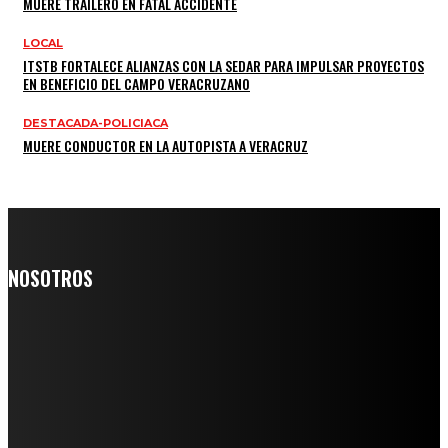
MUERE TRAILERO EN FATAL ACCIDENTE
LOCAL
ITSTB FORTALECE ALIANZAS CON LA SEDAR PARA IMPULSAR PROYECTOS
EN BENEFICIO DEL CAMPO VERACRUZANO
DESTACADA-POLICIACA
MUERE CONDUCTOR EN LA AUTOPISTA A VERACRUZ
NOSOTROS
Somos un medio digital de noticias y con un diario impreso que
llega a miles de personas día a día, nuestro objetivo es mantener
informado a todas aquellas personas que quieren estar enterados con
la información verídica y objetiva.
Crónica de Tierra Blanca