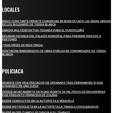
LOCALES
RIEGO CONSTANTE PERMITE CONSERVAR EN BUEN ESTADO LAS ÁREAS VERDES
DE LOS BULEVARES DE TIERRA BLANCA
CANCHA MULTIDEPORTIVA TECHADA PARA EL QUECHULEÑO
RESANAN FACHADA DEL PALACIO MUNICIPAL PARA PREVENIR RIESGOS A
PEATONES
-TRAS MESES DE INSISTENCIA-
CONTINÚAN BANDERAZOS DE OBRA PÚBLICA EN COMUNIDADES DE TIERRA
BLANCA
POLICIACA
APARECE CON VIDA PESCADOR DE UXPANAPA TRAS PERMANECER 15 DÍAS
ATRAPADO EN UNA CUEVA
OFRECE AYUNTAMIENTO DE PLAYA VICENTE 30 MIL PESOS DE RECOMPENSA
POR PRESUNTO FEMINICIDA DE ZULEMA
MUERE CONDUCTOR EN LA AUTOPISTA A VERACRUZ
MUERE MOTOCICLISTA EN LA AUTOPISTA LA TINAJA A COSOLEACAQUE
MUERE MUJER CUANDO SE DIRIGÍA A SU TRABAJO