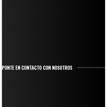
REGIONAL
QUIEBRA EL INGENIO SAN PEDRO EN VERACRUZ; MILES DE PRODUCTORES Y
OBREROS QUEDAN A LA DERIVA
INICIAN TRABAJOS DE LIMPIEZA EN EL RÍO CHINO Y SUPERVISAN OBRAS DE
AGUA EN LA CUENCA DEL PAPALOAPAN
-COMUNIDAD Y GOBIERNO MUNICIPAL-
SE CORONA ISLA COMO EL GIGANTE PIÑERO DE MÉXICO; ENCABEZA VERACRUZ
LIDERAZGO NACIONAL
SAN MIGUEL SOYALTEPEC DESPIDE CON HONOR A CUATRO MUJERES QUE
CORRIERON POR EL ORGULLO DE SU PUEBLO
PONTE EN CONTACTO CON NOSOTROS