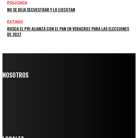
POLICIACA
NO SE DEJA SECUESTRAR Y LO EJECUTAN
ESTADO
BUSCA EL PRI ALIANZA CON EL PAN EN VERACRUZ PARA LAS ELECCIONES
DE 2027
NOSOTROS
Somos un medio digital de noticias y con un diario impreso que
llega a miles de personas día a día, nuestro objetivo es mantener
informado a todas aquellas personas que quieren estar enterados con
la información verídica y objetiva.
Crónica de Tierra Blanca