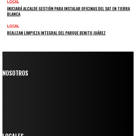
LOCAL
INICIARÁ ALCALDE GESTIÓN PARA INSTALAR OFICINAS DEL SAT EN TIERRA
BLANCA
LOCAL
REALIZAN LIMPIEZA INTEGRAL DEL PARQUE BENITO JUÁREZ
NOSOTROS
Somos un medio digital de noticias y con un diario impreso que
llega a miles de personas día a día, nuestro objetivo es mantener
informado a todas aquellas personas que quieren estar enterados con
la información verídica y objetiva.
Crónica de Tierra Blanca
LOCALES