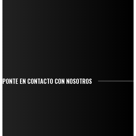
QUIEBRA EL INGENIO SAN PEDRO EN VERACRUZ; MILES DE PRODUCTORES Y
OBREROS QUEDAN A LA DERIVA
INICIAN TRABAJOS DE LIMPIEZA EN EL RÍO CHINO Y SUPERVISAN OBRAS DE
AGUA EN LA CUENCA DEL PAPALOAPAN
-COMUNIDAD Y GOBIERNO MUNICIPAL-
SE CORONA ISLA COMO EL GIGANTE PIÑERO DE MÉXICO; ENCABEZA VERACRUZ
LIDERAZGO NACIONAL
SAN MIGUEL SOYALTEPEC DESPIDE CON HONOR A CUATRO MUJERES QUE
CORRIERON POR EL ORGULLO DE SU PUEBLO
PONTE EN CONTACTO CON NOSOTROS