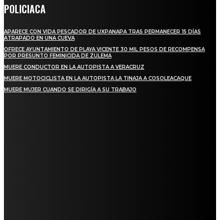
POLICIACA
APARECE CON VIDA PESCADOR DE UXPANAPA TRAS PERMANECER 15 DÍAS
ATRAPADO EN UNA CUEVA
OFRECE AYUNTAMIENTO DE PLAYA VICENTE 30 MIL PESOS DE RECOMPENSA
POR PRESUNTO FEMINICIDA DE ZULEMA
MUERE CONDUCTOR EN LA AUTOPISTA A VERACRUZ
MUERE MOTOCICLISTA EN LA AUTOPISTA LA TINAJA A COSOLEACAQUE
MUERE MUJER CUANDO SE DIRIGÍA A SU TRABAJO
REGIONAL
QUIEBRA EL INGENIO SAN PEDRO EN VERACRUZ; MILES DE PRODUCTORES Y
OBREROS QUEDAN A LA DERIVA
INICIAN TRABAJOS DE LIMPIEZA EN EL RÍO CHINO Y SUPERVISAN OBRAS DE
AGUA EN LA CUENCA DEL PAPALOAPAN
-COMUNIDAD Y GOBIERNO MUNICIPAL-
SE CORONA ISLA COMO EL GIGANTE PIÑERO DE MÉXICO; ENCABEZA VERACRUZ
LIDERAZGO NACIONAL
SAN MIGUEL SOYALTEPEC DESPIDE CON HONOR A CUATRO MUJERES QUE
CORRIERON POR EL ORGULLO DE SU PUEBLO