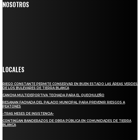
NOSOTROS
Somos un medio digital de noticias y con un diario impreso que
llega a miles de personas día a día, nuestro objetivo es mantener
informado a todas aquellas personas que quieren estar enterados con
la información verídica y objetiva.
Crónica de Tierra Blanca
LOCALES
RIEGO CONSTANTE PERMITE CONSERVAR EN BUEN ESTADO LAS ÁREAS VERDES
DE LOS BULEVARES DE TIERRA BLANCA
CANCHA MULTIDEPORTIVA TECHADA PARA EL QUECHULEÑO
RESANAN FACHADA DEL PALACIO MUNICIPAL PARA PREVENIR RIESGOS A
PEATONES
-TRAS MESES DE INSISTENCIA-
CONTINÚAN BANDERAZOS DE OBRA PÚBLICA EN COMUNIDADES DE TIERRA
BLANCA