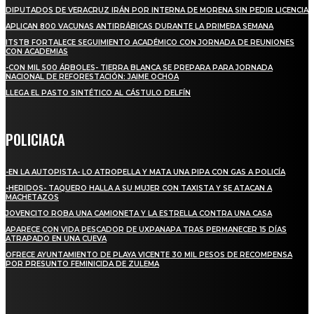
DIPUTADOS DE VERACRUZ IRÁN POR INTERNA DE MORENA SIN PEDIR LICENCIA
APLICAN 800 VACUNAS ANTIRRÁBICAS DURANTE LA PRIMERA SEMANA
ITSTB FORTALECE SEGUIMIENTO ACADÉMICO CON JORNADA DE REUNIONES
CON ACADEMIAS
-CON MIL 500 ÁRBOLES- TIERRA BLANCA SE PREPARA PARA JORNADA
NACIONAL DE REFORESTACIÓN: JAIME OCHOA
LLEGA EL PASTO SINTÉTICO AL CÁSTULO DELFÍN
POLICIACA
-EN LA AUTOPISTA- LO ATROPELLA Y MATA UNA PIPA CON GAS A POLICÍA
-HERIDOS- TAQUERO HALLA A SU MUJER CON TAXISTA Y SE ATACAN A
MACHETAZOS
JOVENCITO ROBA UNA CAMIONETA Y LA ESTRELLA CONTRA UNA CASA
APARECE CON VIDA PESCADOR DE UXPANAPA TRAS PERMANECER 15 DÍAS
ATRAPADO EN UNA CUEVA
OFRECE AYUNTAMIENTO DE PLAYA VICENTE 30 MIL PESOS DE RECOMPENSA
POR PRESUNTO FEMINICIDA DE ZULEMA
REGIONAL