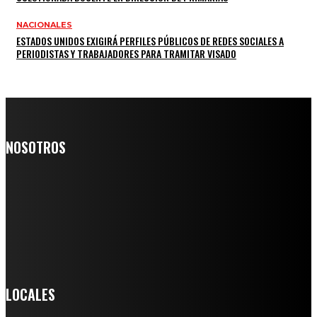
NACIONALES
ESTADOS UNIDOS EXIGIRÁ PERFILES PÚBLICOS DE REDES SOCIALES A
PERIODISTAS Y TRABAJADORES PARA TRAMITAR VISADO
NOSOTROS
Somos un medio digital de noticias y con un diario impreso que
llega a miles de personas día a día, nuestro objetivo es mantener
informado a todas aquellas personas que quieren estar enterados con
la información verídica y objetiva.
Crónica de Tierra Blanca
LOCALES