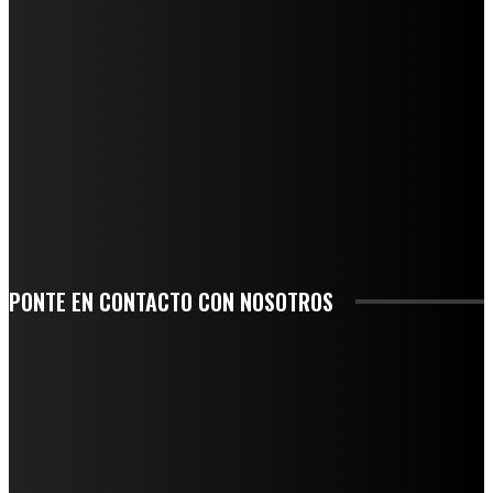
NUEVA BUENA VISTA AVANZA CON LA PAVIMENTACIÓN DE UNA DE SUS
PRINCIPALES CALLES
QUIEBRA EL INGENIO SAN PEDRO EN VERACRUZ; MILES DE PRODUCTORES Y
OBREROS QUEDAN A LA DERIVA
INICIAN TRABAJOS DE LIMPIEZA EN EL RÍO CHINO Y SUPERVISAN OBRAS DE
AGUA EN LA CUENCA DEL PAPALOAPAN
-COMUNIDAD Y GOBIERNO MUNICIPAL-
SE CORONA ISLA COMO EL GIGANTE PIÑERO DE MÉXICO; ENCABEZA VERACRUZ
LIDERAZGO NACIONAL
PONTE EN CONTACTO CON NOSOTROS