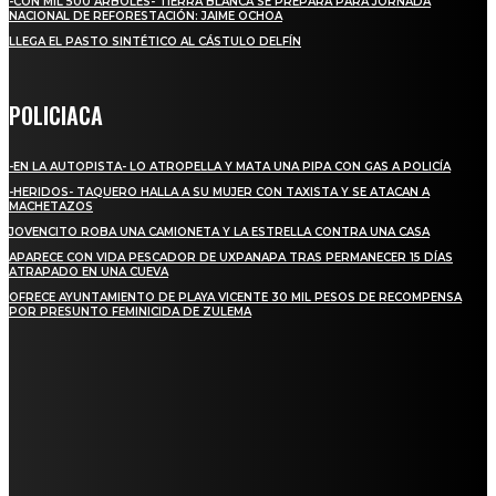
-CON MIL 500 ÁRBOLES- TIERRA BLANCA SE PREPARA PARA JORNADA
NACIONAL DE REFORESTACIÓN: JAIME OCHOA
LLEGA EL PASTO SINTÉTICO AL CÁSTULO DELFÍN
POLICIACA
-EN LA AUTOPISTA- LO ATROPELLA Y MATA UNA PIPA CON GAS A POLICÍA
-HERIDOS- TAQUERO HALLA A SU MUJER CON TAXISTA Y SE ATACAN A
MACHETAZOS
JOVENCITO ROBA UNA CAMIONETA Y LA ESTRELLA CONTRA UNA CASA
APARECE CON VIDA PESCADOR DE UXPANAPA TRAS PERMANECER 15 DÍAS
ATRAPADO EN UNA CUEVA
OFRECE AYUNTAMIENTO DE PLAYA VICENTE 30 MIL PESOS DE RECOMPENSA
POR PRESUNTO FEMINICIDA DE ZULEMA
REGIONAL
NUEVA BUENA VISTA AVANZA CON LA PAVIMENTACIÓN DE UNA DE SUS
PRINCIPALES CALLES
QUIEBRA EL INGENIO SAN PEDRO EN VERACRUZ; MILES DE PRODUCTORES Y
OBREROS QUEDAN A LA DERIVA