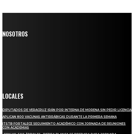
NOSOTROS
Somos un medio digital de noticias y con un diario impreso que
llega a miles de personas día a día, nuestro objetivo es mantener
informado a todas aquellas personas que quieren estar enterados con
la información verídica y objetiva.
Crónica de Tierra Blanca
LOCALES
DIPUTADOS DE VERACRUZ IRÁN POR INTERNA DE MORENA SIN PEDIR LICENCIA
APLICAN 800 VACUNAS ANTIRRÁBICAS DURANTE LA PRIMERA SEMANA
ITSTB FORTALECE SEGUIMIENTO ACADÉMICO CON JORNADA DE REUNIONES
CON ACADEMIAS