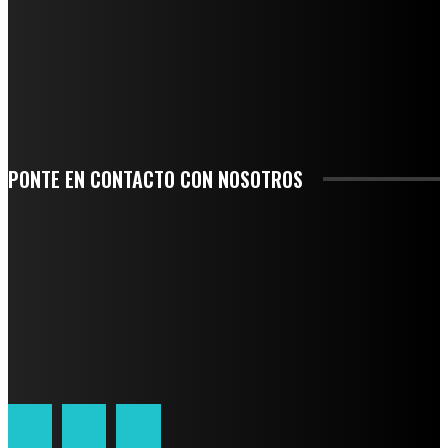
INICIAN TRABAJOS DE LIMPIEZA EN EL RÍO CHINO Y SUPERVISAN OBRAS DE
AGUA EN LA CUENCA DEL PAPALOAPAN
-COMUNIDAD Y GOBIERNO MUNICIPAL-
SE CORONA ISLA COMO EL GIGANTE PIÑERO DE MÉXICO; ENCABEZA VERACRUZ
LIDERAZGO NACIONAL
PONTE EN CONTACTO CON NOSOTROS