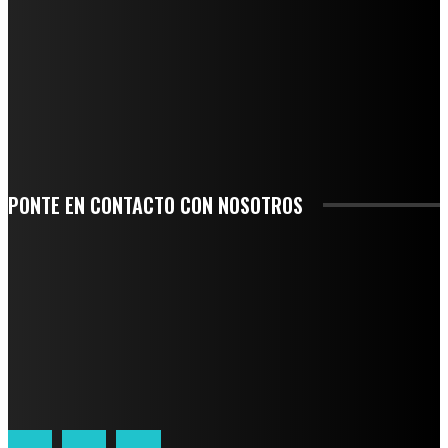
NUEVA BUENA VISTA AVANZA CON LA PAVIMENTACIÓN DE UNA DE SUS
PRINCIPALES CALLES
QUIEBRA EL INGENIO SAN PEDRO EN VERACRUZ; MILES DE PRODUCTORES Y
OBREROS QUEDAN A LA DERIVA
INICIAN TRABAJOS DE LIMPIEZA EN EL RÍO CHINO Y SUPERVISAN OBRAS DE
AGUA EN LA CUENCA DEL PAPALOAPAN
-COMUNIDAD Y GOBIERNO MUNICIPAL-
PONTE EN CONTACTO CON NOSOTROS