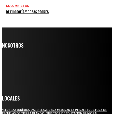
COLUMNISTAS
DE FILOSOFÍA Y COSAS PEORES
NOSOTROS
Somos un medio digital de noticias y con un diario impreso que
llega a miles de personas día a día, nuestro objetivo es mantener
informado a todas aquellas personas que quieren estar enterados con
la información verídica y objetiva.
Crónica de Tierra Blanca
LOCALES
“CERTEZA JURÍDICA, PASO CLAVE PARA MEJORAR LA INFRAESTRUCTURA DE
ESCUELAS DE TIERRA BLANCA”: DIRECTOR DE EDUCACIÓN MUNICIPAL