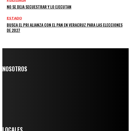
NO SE DEJA SECUESTRAR Y LO EJECUTAN
ESTADO
BUSCA EL PRI ALIANZA CON EL PAN EN VERACRUZ PARA LAS ELECCIONES
DE 2027
NOSOTROS
Somos un medio digital de noticias y con un diario impreso que
llega a miles de personas día a día, nuestro objetivo es mantener
informado a todas aquellas personas que quieren estar enterados con
la información verídica y objetiva.
Crónica de Tierra Blanca
LOCALES