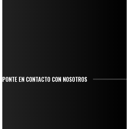
QUIEBRA EL INGENIO SAN PEDRO EN VERACRUZ; MILES DE PRODUCTORES Y
OBREROS QUEDAN A LA DERIVA
INICIAN TRABAJOS DE LIMPIEZA EN EL RÍO CHINO Y SUPERVISAN OBRAS DE
AGUA EN LA CUENCA DEL PAPALOAPAN
-COMUNIDAD Y GOBIERNO MUNICIPAL-
SE CORONA ISLA COMO EL GIGANTE PIÑERO DE MÉXICO; ENCABEZA VERACRUZ
LIDERAZGO NACIONAL
SAN MIGUEL SOYALTEPEC DESPIDE CON HONOR A CUATRO MUJERES QUE
CORRIERON POR EL ORGULLO DE SU PUEBLO
PONTE EN CONTACTO CON NOSOTROS