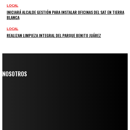
LOCAL
INICIARÁ ALCALDE GESTIÓN PARA INSTALAR OFICINAS DEL SAT EN TIERRA
BLANCA
LOCAL
REALIZAN LIMPIEZA INTEGRAL DEL PARQUE BENITO JUÁREZ
NOSOTROS
Somos un medio digital de noticias y con un diario impreso que
llega a miles de personas día a día, nuestro objetivo es mantener
informado a todas aquellas personas que quieren estar enterados con
la información verídica y objetiva.
Crónica de Tierra Blanca