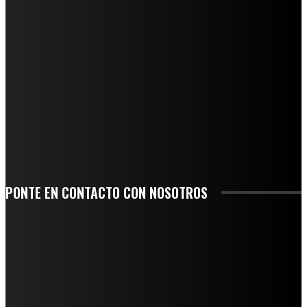
REGIONAL
QUIEBRA EL INGENIO SAN PEDRO EN VERACRUZ; MILES DE PRODUCTORES Y
OBREROS QUEDAN A LA DERIVA
INICIAN TRABAJOS DE LIMPIEZA EN EL RÍO CHINO Y SUPERVISAN OBRAS DE
AGUA EN LA CUENCA DEL PAPALOAPAN
-COMUNIDAD Y GOBIERNO MUNICIPAL-
SE CORONA ISLA COMO EL GIGANTE PIÑERO DE MÉXICO; ENCABEZA VERACRUZ
LIDERAZGO NACIONAL
SAN MIGUEL SOYALTEPEC DESPIDE CON HONOR A CUATRO MUJERES QUE
CORRIERON POR EL ORGULLO DE SU PUEBLO
PONTE EN CONTACTO CON NOSOTROS