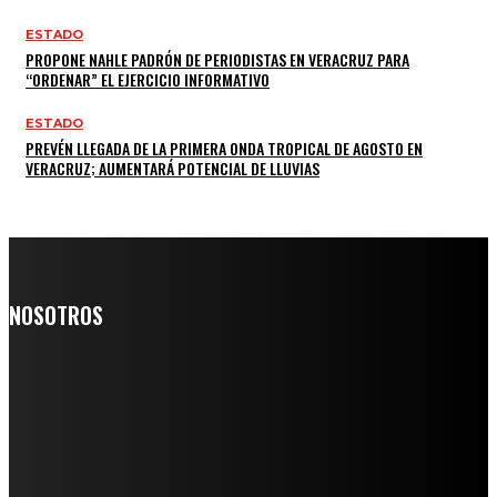
ESTADO
PROPONE NAHLE PADRÓN DE PERIODISTAS EN VERACRUZ PARA
“ORDENAR” EL EJERCICIO INFORMATIVO
ESTADO
PREVÉN LLEGADA DE LA PRIMERA ONDA TROPICAL DE AGOSTO EN
VERACRUZ; AUMENTARÁ POTENCIAL DE LLUVIAS
NOSOTROS
Somos un medio digital de noticias y con un diario impreso que
llega a miles de personas día a día, nuestro objetivo es mantener
informado a todas aquellas personas que quieren estar enterados con
la información verídica y objetiva.
Crónica de Tierra Blanca