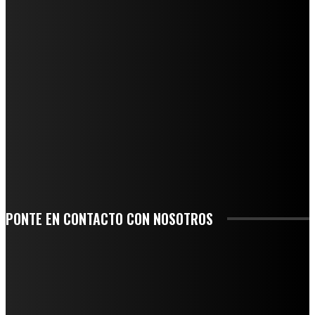
REGIONAL
QUIEBRA EL INGENIO SAN PEDRO EN VERACRUZ; MILES DE PRODUCTORES Y
OBREROS QUEDAN A LA DERIVA
INICIAN TRABAJOS DE LIMPIEZA EN EL RÍO CHINO Y SUPERVISAN OBRAS DE
AGUA EN LA CUENCA DEL PAPALOAPAN
-COMUNIDAD Y GOBIERNO MUNICIPAL-
SE CORONA ISLA COMO EL GIGANTE PIÑERO DE MÉXICO; ENCABEZA VERACRUZ
LIDERAZGO NACIONAL
SAN MIGUEL SOYALTEPEC DESPIDE CON HONOR A CUATRO MUJERES QUE
CORRIERON POR EL ORGULLO DE SU PUEBLO
PONTE EN CONTACTO CON NOSOTROS