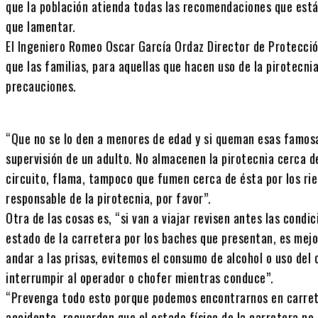
que la población atienda todas las recomendaciones que está
que lamentar.
El Ingeniero Romeo Oscar García Ordaz Director de Protección
que las familias, para aquellas que hacen uso de la pirotecni
precauciones.
“Que no se lo den a menores de edad y si queman esas famosa
supervisión de un adulto. No almacenen la pirotecnia cerca 
circuito, flama, tampoco que fumen cerca de ésta por los ri
responsable de la pirotecnia, por favor”.
Otra de las cosas es, “si van a viajar revisen antes las cond
estado de la carretera por los baches que presentan, es mejo
andar a las prisas, evitemos el consumo de alcohol o uso del
interrumpir al operador o chofer mientras conduce”.
“Prevenga todo esto porque podemos encontrarnos en carret
accidente, recuerden que el estado físico de la carretera no