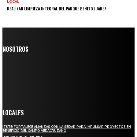
LOCAL
REALIZAN LIMPIEZA INTEGRAL DEL PARQUE BENITO JUÁREZ
NOSOTROS
Somos un medio digital de noticias y con un diario impreso que
llega a miles de personas día a día, nuestro objetivo es mantener
informado a todas aquellas personas que quieren estar enterados con
la información verídica y objetiva.
Crónica de Tierra Blanca
LOCALES
ITSTB FORTALECE ALIANZAS CON LA SEDAR PARA IMPULSAR PROYECTOS EN
BENEFICIO DEL CAMPO VERACRUZANO