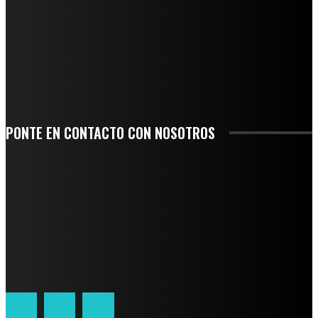
AGUA EN LA CUENCA DEL PAPALOAPAN
-COMUNIDAD Y GOBIERNO MUNICIPAL-
SE CORONA ISLA COMO EL GIGANTE PIÑERO DE MÉXICO; ENCABEZA VERACRUZ
LIDERAZGO NACIONAL
SAN MIGUEL SOYALTEPEC DESPIDE CON HONOR A CUATRO MUJERES QUE
CORRIERON POR EL ORGULLO DE SU PUEBLO
PONTE EN CONTACTO CON NOSOTROS