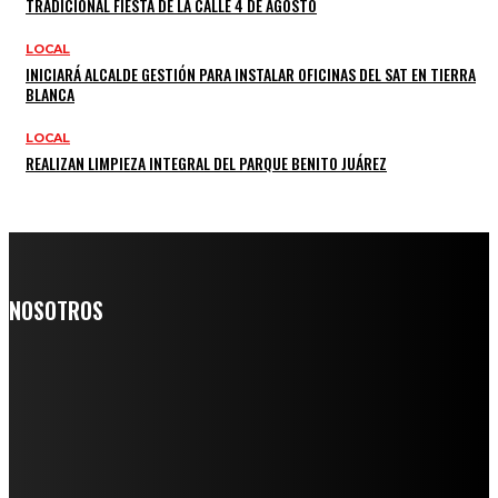
TRADICIONAL FIESTA DE LA CALLE 4 DE AGOSTO
LOCAL
INICIARÁ ALCALDE GESTIÓN PARA INSTALAR OFICINAS DEL SAT EN TIERRA
BLANCA
LOCAL
REALIZAN LIMPIEZA INTEGRAL DEL PARQUE BENITO JUÁREZ
NOSOTROS
Somos un medio digital de noticias y con un diario impreso que
llega a miles de personas día a día, nuestro objetivo es mantener
informado a todas aquellas personas que quieren estar enterados con
la información verídica y objetiva.
Crónica de Tierra Blanca