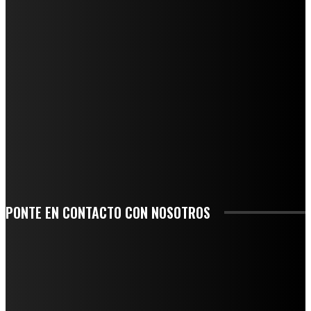
REGIONAL
QUIEBRA EL INGENIO SAN PEDRO EN VERACRUZ; MILES DE PRODUCTORES Y
OBREROS QUEDAN A LA DERIVA
INICIAN TRABAJOS DE LIMPIEZA EN EL RÍO CHINO Y SUPERVISAN OBRAS DE
AGUA EN LA CUENCA DEL PAPALOAPAN
-COMUNIDAD Y GOBIERNO MUNICIPAL-
SE CORONA ISLA COMO EL GIGANTE PIÑERO DE MÉXICO; ENCABEZA VERACRUZ
LIDERAZGO NACIONAL
SAN MIGUEL SOYALTEPEC DESPIDE CON HONOR A CUATRO MUJERES QUE
CORRIERON POR EL ORGULLO DE SU PUEBLO
PONTE EN CONTACTO CON NOSOTROS