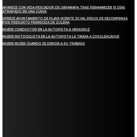
APARECE CON VIDA PESCADOR DE UXPANAPA TRAS PERMANECER 15 DÍAS
ATRAPADO EN UNA CUEVA
OFRECE AYUNTAMIENTO DE PLAYA VICENTE 30 MIL PESOS DE RECOMPENSA
POR PRESUNTO FEMINICIDA DE ZULEMA
MUERE CONDUCTOR EN LA AUTOPISTA A VERACRUZ
MUERE MOTOCICLISTA EN LA AUTOPISTA LA TINAJA A COSOLEACAQUE
MUERE MUJER CUANDO SE DIRIGÍA A SU TRABAJO
REGIONAL
QUIEBRA EL INGENIO SAN PEDRO EN VERACRUZ; MILES DE PRODUCTORES Y
OBREROS QUEDAN A LA DERIVA
INICIAN TRABAJOS DE LIMPIEZA EN EL RÍO CHINO Y SUPERVISAN OBRAS DE
AGUA EN LA CUENCA DEL PAPALOAPAN
-COMUNIDAD Y GOBIERNO MUNICIPAL-
SE CORONA ISLA COMO EL GIGANTE PIÑERO DE MÉXICO; ENCABEZA VERACRUZ
LIDERAZGO NACIONAL
SAN MIGUEL SOYALTEPEC DESPIDE CON HONOR A CUATRO MUJERES QUE
CORRIERON POR EL ORGULLO DE SU PUEBLO