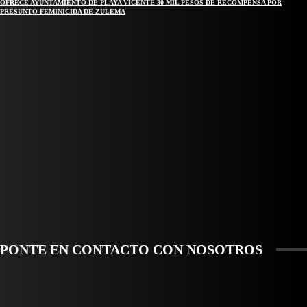
OFRECE AYUNTAMIENTO DE PLAYA VICENTE 30 MIL PESOS DE RECOMPENSA POR
PRESUNTO FEMINICIDA DE ZULEMA
REGIONAL
NUEVA BUENA VISTA AVANZA CON LA PAVIMENTACIÓN DE UNA DE SUS PRINCIPALES
CALLES
QUIEBRA EL INGENIO SAN PEDRO EN VERACRUZ; MILES DE PRODUCTORES Y OBREROS
QUEDAN A LA DERIVA
INICIAN TRABAJOS DE LIMPIEZA EN EL RÍO CHINO Y SUPERVISAN OBRAS DE AGUA EN
LA CUENCA DEL PAPALOAPAN
-COMUNIDAD Y GOBIERNO MUNICIPAL-
SE CORONA ISLA COMO EL GIGANTE PIÑERO DE MÉXICO; ENCABEZA VERACRUZ
LIDERAZGO NACIONAL
PONTE EN CONTACTO CON NOSOTROS