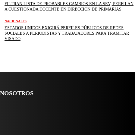
FILTRAN LISTA DE PROBABLES CAMBIOS EN LA SEV; PERFILAN
A CUESTIONADA DOCENTE EN DIRECCIÓN DE PRIMARIAS
NACIONALES
ESTADOS UNIDOS EXIGIRÁ PERFILES PÚBLICOS DE REDES
SOCIALES A PERIODISTAS Y TRABAJADORES PARA TRAMITAR
VISADO
NOSOTROS
Somos un medio digital de noticias y con un diario impreso que llega a
miles de personas día a día, nuestro objetivo es mantener informado a
todas aquellas personas que quieren estar enterados con la información
verídica y objetiva.