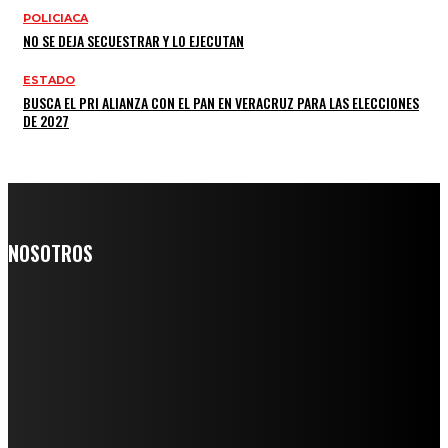
POLICIACA
NO SE DEJA SECUESTRAR Y LO EJECUTAN
ESTADO
BUSCA EL PRI ALIANZA CON EL PAN EN VERACRUZ PARA LAS ELECCIONES
DE 2027
NOSOTROS
Somos un medio digital de noticias y con un diario impreso que
llega a miles de personas día a día, nuestro objetivo es mantener
informado a todas aquellas personas que quieren estar enterados con
la información verídica y objetiva.
Crónica de Tierra Blanca