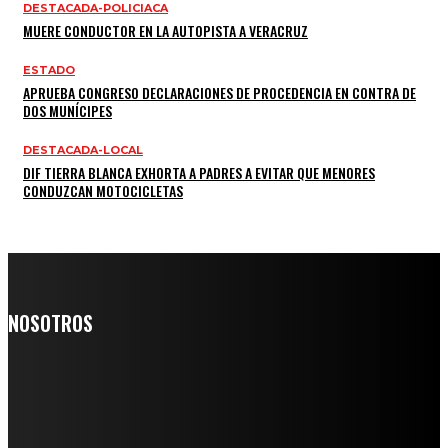
DESTACADA-POLICIACA
MUERE CONDUCTOR EN LA AUTOPISTA A VERACRUZ
ESTADO
APRUEBA CONGRESO DECLARACIONES DE PROCEDENCIA EN CONTRA DE
DOS MUNÍCIPES
DESTACADA-LOCAL
DIF TIERRA BLANCA EXHORTA A PADRES A EVITAR QUE MENORES
CONDUZCAN MOTOCICLETAS
NOSOTROS
Somos un medio digital de noticias y con un diario impreso que
llega a miles de personas día a día, nuestro objetivo es mantener
informado a todas aquellas personas que quieren estar enterados con
la información verídica y objetiva.