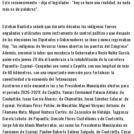
Este reconocimiento –dijo el legislador- “hoy se hace una realidad, no nada
más es de palabras”.
Esteban Bautista señaló que durante décadas los indígenas fueron
engañados y utilizados como instrumento de control político y que después
de las elecciones los Diputados y Gobernadores se iban y nunca regresaban.
Hoy, “los indígenas de Veracruz tienen abiertas las puertas del Congreso”.
Además, encomió la labor que encabeza la Gobernadora Rocío Nahle García,
quien este jueves 20 dio el banderazo a la rehabilitación de la carretera
Papantla–Espinal–Coxquihui con ramal a Coyutla, con una longitud de más
de 60 kilómetros, con una importante inversión para fortalecer la
conectividad y la economía del Totonacapan.
Asistieron a este encuentro las y los Presidentes Municipales electos para
el periodo 2026-2029: de Coyutla, Yamuri Emmanuel Palacio Aldana; de
Coahuitlán, Isaac García Álvarez; de Chumatlán, Josué Sánchez Salazar; de
Espinal, Viridiana Pérez Patiño; de Mecatlán, Miguel Vázquez Antonio; de
Filomeno Mata, Miguel Ventura Cortés; de Zozocolco de Hidalgo, Taggassy
García Lobato; de Papantla, Gonzalo Flores Castellanos y de Coatzintla,
Jorge Adrián Alanís Monterrubio, así como los Presidentes Municipales en
funciones de Espinal, Paulino Roberto Salinas Salgado, de Coatzintla, César