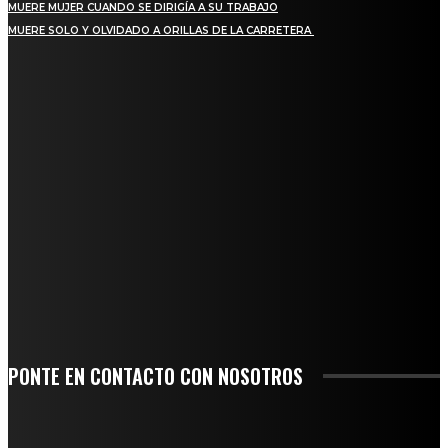
MUERE MUJER CUANDO SE DIRIGÍA A SU TRABAJO
MUERE SOLO Y OLVIDADO A ORILLAS DE LA CARRETERA
REGIONAL
QUIEBRA EL INGENIO SAN PEDRO EN VERACRUZ; MILES DE PRODUCTORES Y
OBREROS QUEDAN A LA DERIVA
INICIAN TRABAJOS DE LIMPIEZA EN EL RÍO CHINO Y SUPERVISAN OBRAS DE
AGUA EN LA CUENCA DEL PAPALOAPAN
-COMUNIDAD Y GOBIERNO MUNICIPAL-
SE CORONA ISLA COMO EL GIGANTE PIÑERO DE MÉXICO; ENCABEZA VERACRUZ
LIDERAZGO NACIONAL
SAN MIGUEL SOYALTEPEC DESPIDE CON HONOR A CUATRO MUJERES QUE
CORRIERON POR EL ORGULLO DE SU PUEBLO
PONTE EN CONTACTO CON NOSOTROS