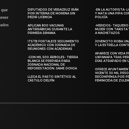
o que
DIPUTADOS DE VERACRUZ IRÁN
-EN LA AUTOPISTA- 
POR INTERNA DE MORENA SIN
Y MATA UNA PIPA CO
tener
PEDIR LICENCIA
POLICÍA
rados
APLICAN 800 VACUNAS
-HERIDOS- TAQUERO 
ANTIRRÁBICAS DURANTE LA
MUJER CON TAXISTA 
PRIMERA SEMANA
A MACHETAZOS
ITSTB FORTALECE SEGUIMIENTO
JOVENCITO ROBA UN
ACADÉMICO CON JORNADA DE
Y LA ESTRELLA CONT
REUNIONES CON ACADEMIAS
APARECE CON VIDA 
-CON MIL 500 ÁRBOLES- TIERRA
UXPANAPA TRAS PER
BLANCA SE PREPARA PARA
DÍAS ATRAPADO EN 
JORNADA NACIONAL DE
REFORESTACIÓN: JAIME OCHOA
OFRECE AYUNTAMIEN
VICENTE 30 MIL PESO
LLEGA EL PASTO SINTÉTICO AL
RECOMPENSA POR P
CÁSTULO DELFÍN
FEMINICIDA DE ZULE