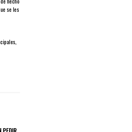
e de hecho
ue se les
cipales,
N PEDIR