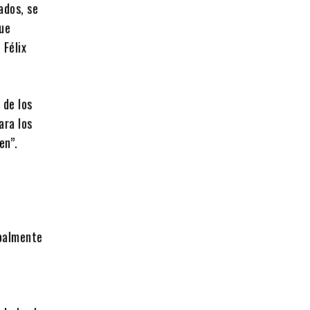
ados, se
que
 Félix
 de los
ara los
en”.
ipalmente