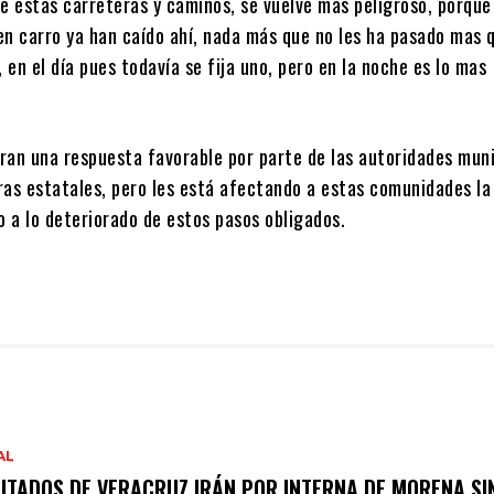
re estas carreteras y caminos, se vuelve mas peligroso, porqu
en carro ya han caído ahí, nada más que no les ha pasado mas q
, en el día pues todavía se fija uno, pero en la noche es lo mas
ran una respuesta favorable por parte de las autoridades muni
ras estatales, pero les está afectando a estas comunidades la
o a lo deteriorado de estos pasos obligados.
AL
UTADOS DE VERACRUZ IRÁN POR INTERNA DE MORENA SI