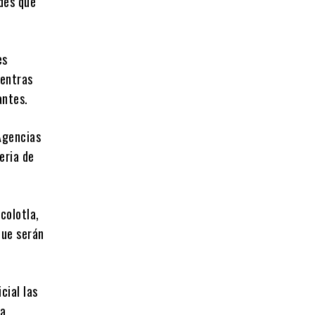
des que
es
ientras
antes.
 Agencias
eria de
colotla,
que serán
cial las
la