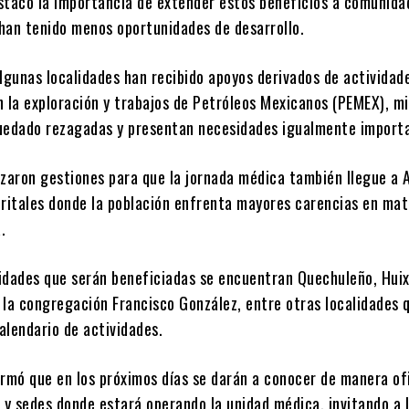
stacó la importancia de extender estos beneficios a comunida
han tenido menos oportunidades de desarrollo.
lgunas localidades han recibido apoyos derivados de actividad
n la exploración y trabajos de Petróleos Mexicanos (PEMEX), m
uedado rezagadas y presentan necesidades igualmente import
lizaron gestiones para que la jornada médica también llegue a
tritales donde la población enfrenta mayores carencias en mat
.
idades que serán beneficiadas se encuentran Quechuleño, Huix
 la congregación Francisco González, entre otras localidades 
calendario de actividades.
rmó que en los próximos días se darán a conocer de manera ofi
 y sedes donde estará operando la unidad médica, invitando a 