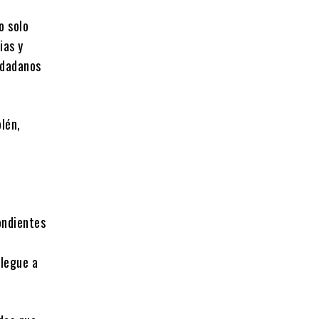
o solo
ias y
udadanos
lén,
ondientes
llegue a