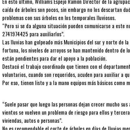
En esto último, Williams Espejo Ramón Director de la agrupac
caída de árboles son pocos, sin embargo no los descartan da
problemas con sus árboles en los temporales lluviosos.
“Pero si se da alguna situación pueden comunicarse a este 
2741974425 para auxiliarlos”.
Las lluvias han golpeado más Municipios del sur y norte de la
fortuna, los niveles de arroyos se han mantenido dentro de l
están pendientes para dar el apoyo a la población.
Destacó el trabajo coordinado que tienen con el departamen
voluntarios, cuando son requeridos, acuden para auxiliar a qu
Por eso, tienen listo y a la mano equipos más básicos como m
“Suele pasar que luego las personas dejan crecer mucho sus á
vientos se vuelven un problema de riesgo para ellos y tercer
viviendas, autos o personas”.
No es recomendable el corte de árboles en días de lluvias me