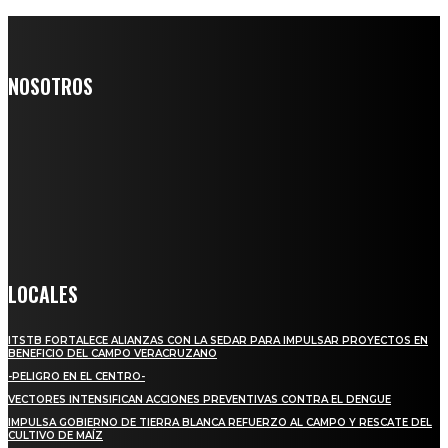
NOSOTROS
Somos un medio digital de noticias y con un diario impreso que
llega a miles de personas día a día, nuestro objetivo es mantener
informado a todas aquellas personas que quieren estar enterados con
la información verídica y objetiva.
Crónica de Tierra Blanca
LOCALES
ITSTB FORTALECE ALIANZAS CON LA SEDAR PARA IMPULSAR PROYECTOS EN
BENEFICIO DEL CAMPO VERACRUZANO
-PELIGRO EN EL CENTRO-
VECTORES INTENSIFICAN ACCIONES PREVENTIVAS CONTRA EL DENGUE
IMPULSA GOBIERNO DE TIERRA BLANCA REFUERZO AL CAMPO Y RESCATE DEL
CULTIVO DE MAÍZ