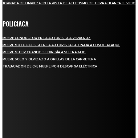
JORNADA DE LIMPIEZA EN LA PISTA DE ATLETISMO DE TIERRA BLANCA EL VIEJO
POLICIACA
MUERE CONDUCTOR EN LA AUTOPISTA A VERACRUZ
MUERE MOTOCICLISTA EN LA AUTOPISTA LA TINAJA A COSOLEACAQUE
MUERE MUJER CUANDO SE DIRIGÍA A SU TRABAJO
MUERE SOLO Y OLVIDADO A ORILLAS DE LA CARRETERA
TRABAJADOR DE CFE MUERE POR DESCARGA ELÉCTRICA
REGIONAL
QUIEBRA EL INGENIO SAN PEDRO EN VERACRUZ; MILES DE PRODUCTORES Y
OBREROS QUEDAN A LA DERIVA
INICIAN TRABAJOS DE LIMPIEZA EN EL RÍO CHINO Y SUPERVISAN OBRAS DE
AGUA EN LA CUENCA DEL PAPALOAPAN
-COMUNIDAD Y GOBIERNO MUNICIPAL-
SE CORONA ISLA COMO EL GIGANTE PIÑERO DE MÉXICO; ENCABEZA VERACRUZ
LIDERAZGO NACIONAL