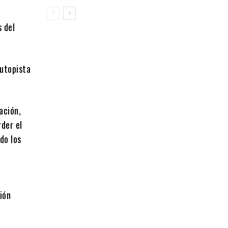
s del
autopista
ación,
rder el
do los
ión