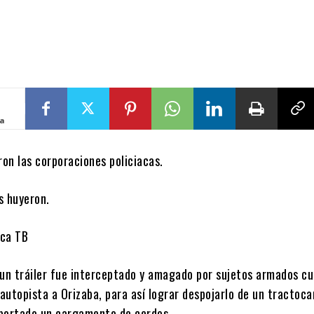
ta
ron las corporaciones policiacas.
s huyeron.
ica TB
 un tráiler fue interceptado y amagado por sujetos armados c
 autopista a Orizaba, para así lograr despojarlo de un tractoc
portado un cargamento de cerdos.