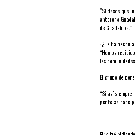
“Sí desde que i
antorcha Guadal
de Guadalupe.”
-¿Le ha hecho a
“Hemos recibido 
las comunidades,
El grupo de per
“Si así siempre 
gente se hace p
Finalizó pidien