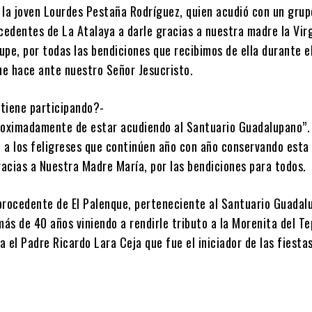
 la joven Lourdes Pestaña Rodríguez, quien acudió con un grup
edentes de La Atalaya a darle gracias a nuestra madre la Vir
pe, por todas las bendiciones que recibimos de ella durante e
que hace ante nuestro Señor Jesucristo.
tiene participando?-
roximadamente de estar acudiendo al Santuario Guadalupano”.
o a los feligreses que continúen año con año conservando esta
racias a Nuestra Madre María, por las bendiciones para todos.
procedente de El Palenque, perteneciente al Santuario Guadal
más de 40 años viniendo a rendirle tributo a la Morenita del T
 el Padre Ricardo Lara Ceja que fue el iniciador de las fiesta