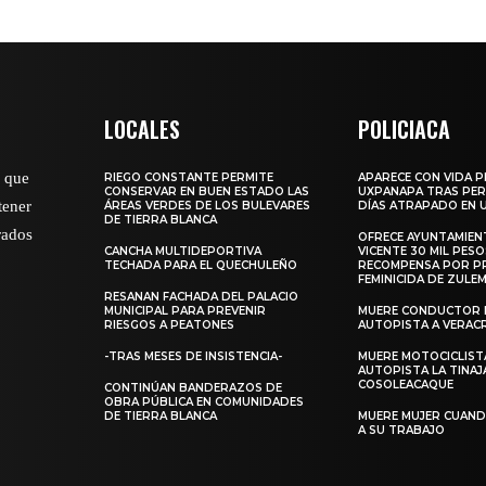
LOCALES
POLICIACA
o que
RIEGO CONSTANTE PERMITE
APARECE CON VIDA 
CONSERVAR EN BUEN ESTADO LAS
UXPANAPA TRAS PER
tener
ÁREAS VERDES DE LOS BULEVARES
DÍAS ATRAPADO EN 
DE TIERRA BLANCA
rados
OFRECE AYUNTAMIEN
CANCHA MULTIDEPORTIVA
VICENTE 30 MIL PESO
TECHADA PARA EL QUECHULEÑO
RECOMPENSA POR P
FEMINICIDA DE ZULE
RESANAN FACHADA DEL PALACIO
MUNICIPAL PARA PREVENIR
MUERE CONDUCTOR 
RIESGOS A PEATONES
AUTOPISTA A VERAC
-TRAS MESES DE INSISTENCIA-
MUERE MOTOCICLISTA
AUTOPISTA LA TINAJ
COSOLEACAQUE
CONTINÚAN BANDERAZOS DE
OBRA PÚBLICA EN COMUNIDADES
DE TIERRA BLANCA
MUERE MUJER CUANDO
A SU TRABAJO