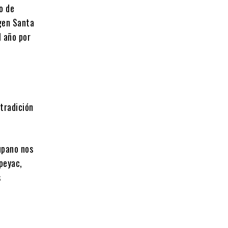
o de
gen Santa
l año por
 tradición
upano nos
epeyac,
s