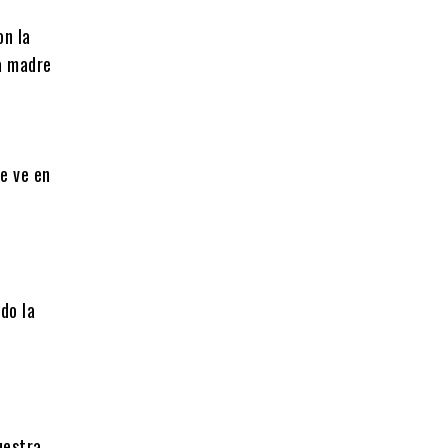
on la
a madre
se ve en
do la
uestra