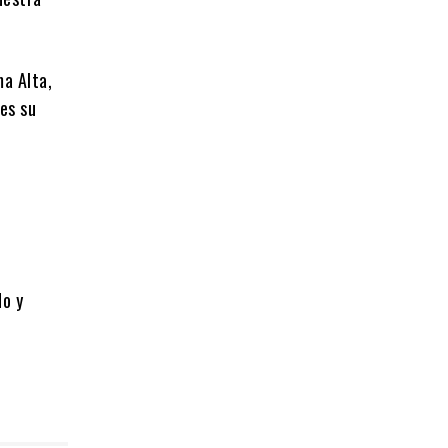
ma Alta,
 es su
do y